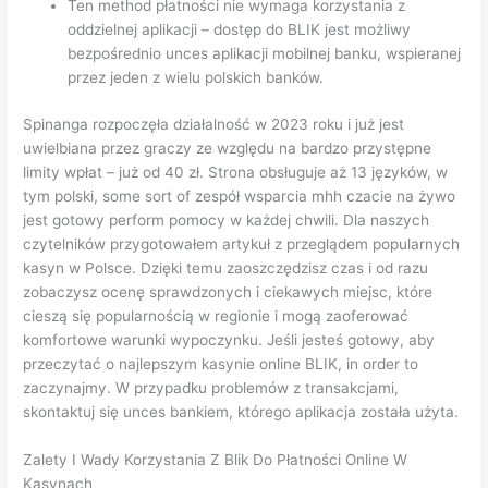
Ten method płatności nie wymaga korzystania z
oddzielnej aplikacji – dostęp do BLIK jest możliwy
bezpośrednio unces aplikacji mobilnej banku, wspieranej
przez jeden z wielu polskich banków.
Spinanga rozpoczęła działalność w 2023 roku i już jest
uwielbiana przez graczy ze względu na bardzo przystępne
limity wpłat – już od 40 zł. Strona obsługuje aż 13 języków, w
tym polski, some sort of zespół wsparcia mhh czacie na żywo
jest gotowy perform pomocy w każdej chwili. Dla naszych
czytelników przygotowałem artykuł z przeglądem popularnych
kasyn w Polsce. Dzięki temu zaoszczędzisz czas i od razu
zobaczysz ocenę sprawdzonych i ciekawych miejsc, które
cieszą się popularnością w regionie i mogą zaoferować
komfortowe warunki wypoczynku. Jeśli jesteś gotowy, aby
przeczytać o najlepszym kasynie online BLIK, in order to
zaczynajmy. W przypadku problemów z transakcjami,
skontaktuj się unces bankiem, którego aplikacja została użyta.
Zalety I Wady Korzystania Z Blik Do Płatności Online W
Kasynach