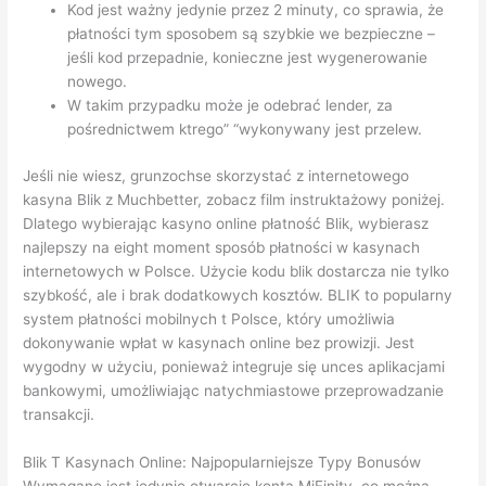
Kod jest ważny jedynie przez 2 minuty, co sprawia, że
płatności tym sposobem są szybkie we bezpieczne –
jeśli kod przepadnie, konieczne jest wygenerowanie
nowego.
W takim przypadku może je odebrać lender, za
pośrednictwem ktrego” “wykonywany jest przelew.
Jeśli nie wiesz, grunzochse skorzystać z internetowego
kasyna Blik z Muchbetter, zobacz film instruktażowy poniżej.
Dlatego wybierając kasyno online płatność Blik, wybierasz
najlepszy na eight moment sposób płatności w kasynach
internetowych w Polsce. Użycie kodu blik dostarcza nie tylko
szybkość, ale i brak dodatkowych kosztów. BLIK to popularny
system płatności mobilnych t Polsce, który umożliwia
dokonywanie wpłat w kasynach online bez prowizji. Jest
wygodny w użyciu, ponieważ integruje się unces aplikacjami
bankowymi, umożliwiając natychmiastowe przeprowadzanie
transakcji.
Blik T Kasynach Online: Najpopularniejsze Typy Bonusów
Wymagane jest jedynie otwarcie konta MiFinity, co można