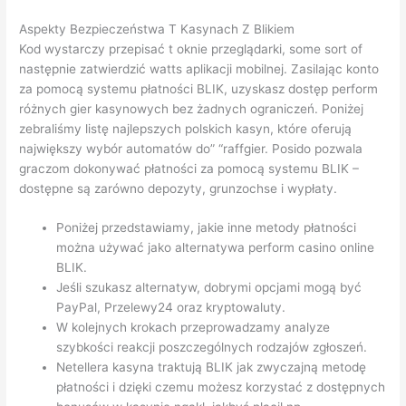
Aspekty Bezpieczeństwa T Kasynach Z Blikiem
Kod wystarczy przepisać t oknie przeglądarki, some sort of
następnie zatwierdzić watts aplikacji mobilnej. Zasilając konto
za pomocą systemu płatności BLIK, uzyskasz dostęp perform
różnych gier kasynowych bez żadnych ograniczeń. Poniżej
zebraliśmy listę najlepszych polskich kasyn, które oferują
największy wybór automatów do” “raffgier. Posido pozwala
graczom dokonywać płatności za pomocą systemu BLIK –
dostępne są zarówno depozyty, grunzochse i wypłaty.
Poniżej przedstawiamy, jakie inne metody płatności
można używać jako alternatywa perform casino online
BLIK.
Jeśli szukasz alternatyw, dobrymi opcjami mogą być
PayPal, Przelewy24 oraz kryptowaluty.
W kolejnych krokach przeprowadzamy analyze
szybkości reakcji poszczególnych rodzajów zgłoszeń.
Netellera kasyna traktują BLIK jak zwyczajną metodę
płatności i dzięki czemu możesz korzystać z dostępnych