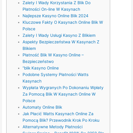
Zalety I Wady Korzystania Z Blik Do
Płatności On-line W Kasynach
Najlepsze Kasyno Online Blik 2024
Kluczowe Fakty O Kasynach Online Blik W
Polsce
Zalety I Wady Usługi Kasyno Z Blikiem
Aspekty Bezpieczeństwa W Kasynach Z
Blikiem
Płatność Blik W Kasyno Online –
Bezpieczeństwo
“blik Kasyno Online
Podobne Systemy Płatności Watts
Kasynach
Wypłata Wygranych Po Dokonaniu Wpłaty
Za Pomocą Blik W Kasynach Online W
Polsce
Automaty Online Blik
Jak Płacić Watts Kasynach Online Za
Pomocą Blik? Przewodnik Krok Po Kroku
Alternatywne Metody Płatności