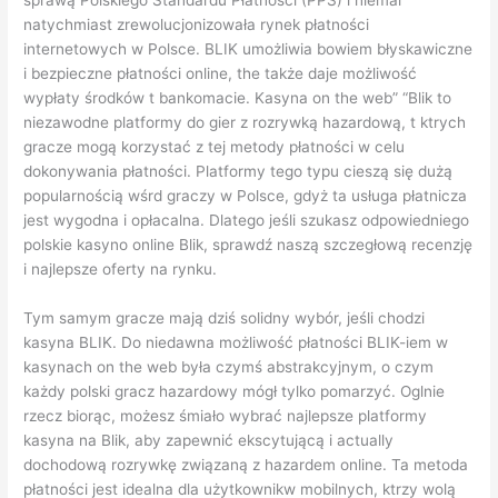
sprawą Polskiego Standardu Płatności (PPS) i niemal
natychmiast zrewolucjonizowała rynek płatności
internetowych w Polsce. BLIK umożliwia bowiem błyskawiczne
i bezpieczne płatności online, the także daje możliwość
wypłaty środków t bankomacie. Kasyna on the web” “Blik to
niezawodne platformy do gier z rozrywką hazardową, t ktrych
gracze mogą korzystać z tej metody płatności w celu
dokonywania płatności. Platformy tego typu cieszą się dużą
popularnością wśrd graczy w Polsce, gdyż ta usługa płatnicza
jest wygodna i opłacalna. Dlatego jeśli szukasz odpowiedniego
polskie kasyno online Blik, sprawdź naszą szczegłową recenzję
i najlepsze oferty na rynku.
Tym samym gracze mają dziś solidny wybór, jeśli chodzi
kasyna BLIK. Do niedawna możliwość płatności BLIK-iem w
kasynach on the web była czymś abstrakcyjnym, o czym
każdy polski gracz hazardowy mógł tylko pomarzyć. Oglnie
rzecz biorąc, możesz śmiało wybrać najlepsze platformy
kasyna na Blik, aby zapewnić ekscytującą i actually
dochodową rozrywkę związaną z hazardem online. Ta metoda
płatności jest idealna dla użytkownikw mobilnych, ktrzy wolą