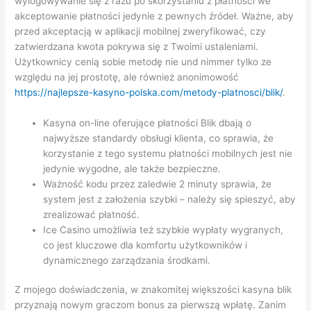
wylogowywanie się z razu po skorzystaniu z płatności we
akceptowanie płatności jedynie z pewnych źródeł. Ważne, aby
przed akceptacją w aplikacji mobilnej zweryfikować, czy
zatwierdzana kwota pokrywa się z Twoimi ustaleniami.
Użytkownicy cenią sobie metodę nie und nimmer tylko ze
względu na jej prostotę, ale również anonimowość
https://najlepsze-kasyno-polska.com/metody-platnosci/blik/
.
Kasyna on-line oferujące płatności Blik dbają o
najwyższe standardy obsługi klienta, co sprawia, że
korzystanie z tego systemu płatności mobilnych jest nie
jedynie wygodne, ale także bezpieczne.
Ważność kodu przez zaledwie 2 minuty sprawia, że
system jest z założenia szybki – należy się spieszyć, aby
zrealizować płatność.
Ice Casino umożliwia też szybkie wypłaty wygranych,
co jest kluczowe dla komfortu użytkowników i
dynamicznego zarządzania środkami.
Z mojego doświadczenia, w znakomitej większości kasyna blik
przyznają nowym graczom bonus za pierwszą wpłatę. Zanim