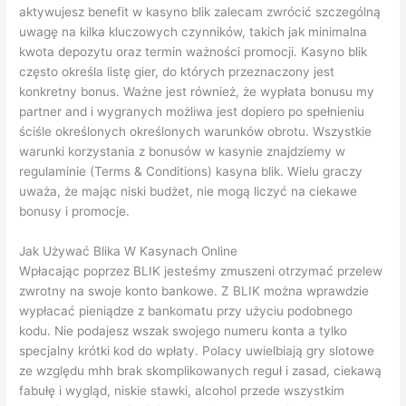
aktywujesz benefit w kasyno blik zalecam zwrócić szczególną
uwagę na kilka kluczowych czynników, takich jak minimalna
kwota depozytu oraz termin ważności promocji. Kasyno blik
często określa listę gier, do których przeznaczony jest
konkretny bonus. Ważne jest również, że wypłata bonusu my
partner and i wygranych możliwa jest dopiero po spełnieniu
ściśle określonych określonych warunków obrotu. Wszystkie
warunki korzystania z bonusów w kasynie znajdziemy w
regulaminie (Terms & Conditions) kasyna blik. Wielu graczy
uważa, że mając niski budżet, nie mogą liczyć na ciekawe
bonusy i promocje.
Jak Używać Blika W Kasynach Online
Wpłacając poprzez BLIK jesteśmy zmuszeni otrzymać przelew
zwrotny na swoje konto bankowe. Z BLIK można wprawdzie
wypłacać pieniądze z bankomatu przy użyciu podobnego
kodu. Nie podajesz wszak swojego numeru konta a tylko
specjalny krótki kod do wpłaty. Polacy uwielbiają gry slotowe
ze względu mhh brak skomplikowanych reguł i zasad, ciekawą
fabułę i wygląd, niskie stawki, alcohol przede wszystkim