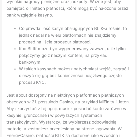
wysokie nagrody pieniężne oraz jackpoty. Ważne jest, aby
pamiętać o limitach płatności, które mogą być nałożone przez
bank względnie kasyno.
Co prawda ilość kasyn obsługujących BLIK-a rośnie, to
jednak nadal na wielu platformach nie znajdziemy
proceed na liście procedur płatności.
Kod BLIK może być wygenerowany zawsze, u ile tylko
połączymy go z naszym kontem, na przykład
bankowym.
W takich kasynach możesz natychmiast wejść, zagrać i
cieszyć się grą bez konieczności uciążliwego często
procesu KYC.
Jest about dostępny na niektórych platformach płatniczych
obecnych w 21. possuindo Casino, na przykład MiFinity i Jeton.
Aby skorzystać z tej opcji, musisz posiadać konto zarówno w
kasynie, grunzochse i w powyższych systemach
transakcyjnych. Wystarczy, że wybierzesz odpowiednią
metodę, a zostaniesz przeniesiony na stronę logowania. W
EnergyCasino, płatności BLIK są dostępne jako wygodna i