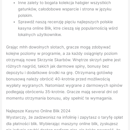
Inne zalety to bogata kolekcja habgier wszystkich
gatunków, całodobowe wsparcie i strona w języku
polskim.
Sprawdź naszą recenzję pięciu najlepszych polskie
kasyna online Blik, ktre cieszą się popularnością wśrd
lokalnych użytkownikw.
Grając mhh dowolnych slotach, gracze mogą zdobywać
kolejne poziomy w programie, a za każdy osiągnięty poziom
otrzymają nowe Skrzynie Skarbów. Wnętrze skrzyń pełne jest
różnych nagród, takich jak darmowe spiny, bonusy bez
depozytu i dodatkowe środki na grę. Otrzymaną gotówkę
bonusową należy obrócić 40-krotnie przed możliwością
wypłaty wygranych. Natomiast wygrane z darmowych spinów
podlegają obróceniu 35-krotnie. Gracze mają several dni od
momentu otrzymania bonusu, aby spełnić te wymagania.
Najlepsze Kasyno Online Blik 2024
Wystarczy, że zadzwonisz na infolinię i zapytasz o taryfę opłat
dla płatności blik. Wybierając maszyny online blik, zyskujesz
nie jedynie szybki dostęp perform gier, ale także pewność, że