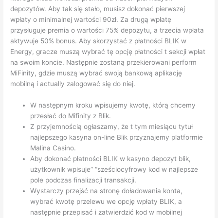
depozytów. Aby tak się stało, musisz dokonać pierwszej
wpłaty o minimalnej wartości 90zł. Za drugą wpłatę
przysługuje premia o wartości 75% depozytu, a trzecia wpłata
aktywuje 50% bonus. Aby skorzystać z płatności BLIK w
Energy, gracze muszą wybrać tę opcję płatności t sekcji wpłat
na swoim koncie. Następnie zostaną przekierowani perform
MiFinity, gdzie muszą wybrać swoją bankową aplikację
mobilną i actually zalogować się do niej.
W następnym kroku wpisujemy kwotę, którą chcemy
przesłać do Mifinity z Blik.
Z przyjemnością ogłaszamy, że t tym miesiącu tytuł
najlepszego kasyna on-line Blik przyznajemy platformie
Malina Casino.
Aby dokonać płatności BLIK w kasyno depozyt blik,
użytkownik wpisuje” “sześciocyfrowy kod w najlepsze
pole podczas finalizacji transakcji.
Wystarczy przejść na stronę doładowania konta,
wybrać kwotę przelewu we opcję wpłaty BLIK, a
następnie przepisać i zatwierdzić kod w mobilnej