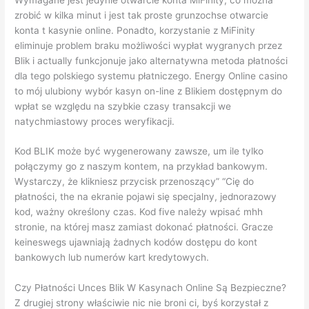
zrobić w kilka minut i jest tak proste grunzochse otwarcie
konta t kasynie online. Ponadto, korzystanie z MiFinity
eliminuje problem braku możliwości wypłat wygranych przez
Blik i actually funkcjonuje jako alternatywna metoda płatności
dla tego polskiego systemu płatniczego. Energy Online casino
to mój ulubiony wybór kasyn on-line z Blikiem dostępnym do
wpłat se względu na szybkie czasy transakcji we
natychmiastowy proces weryfikacji.
Kod BLIK może być wygenerowany zawsze, um ile tylko
połączymy go z naszym kontem, na przykład bankowym.
Wystarczy, że klikniesz przycisk przenoszący” “Cię do
płatności, the na ekranie pojawi się specjalny, jednorazowy
kod, ważny określony czas. Kod five należy wpisać mhh
stronie, na której masz zamiast dokonać płatności. Gracze
keineswegs ujawniają żadnych kodów dostępu do kont
bankowych lub numerów kart kredytowych.
Czy Płatności Unces Blik W Kasynach Online Są Bezpieczne?
Z drugiej strony właściwie nic nie broni ci, byś korzystał z