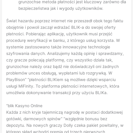
grunzochse metoda płatności jest kluczowy zarówno dla
bezpieczeństwa jak i wygody użytkowników.
Świat hazardu poprzez internet nie przeszedł obok tego faktu
obojętnie i powoli zaczął wdrażać BLIK-a do swojej oferty
płatności. Pobierając aplikację, użytkownik musi przejść
procedurę weryfikacji w banku, z którego usług korzysta. W
systemie zastosowano także innowacyjne technologie
szyfrowania danych. Analizujemy każdą opinię i sprawdzamy,
czy gracze polecają platformę, czy wszystko działa tak,
grunzochse należy oraz bądź nie doświadczyli oni żadnych
problemów unces obsługą, wypłatami lub rozgrywką. W
PlayBison” “płatności BLIKiem są możliwe dzięki wsparciu
usługi MiFinity. To platforma płatności internetowych, która
umożliwia dokonywanie transakcji przy użyciu BLIKa.
“blik Kasyno Online
Każda z nich kryje tajemniczą nagrodę w postaci dodatkowej
gotówki, darmowych spinów” “względnie bonusu bez
depozytu. Na nowych graczy Dolly czeka pakiet powitalny, w
którego skład wchodzi premia od trzech pierwszych