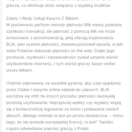
gracza, co eliminuje stres związany z wypłatą środków.
Zalety I Wady Usługi Kasyno Z Blikiem
W porównaniu perform metody płatności Blik mamy podobne
szybkości transakcji, ale płatność z pomocą Blik nie może
konkurować z anonimowością, jaką oferują kryptowaluty.
BLIK, jako system płatności, zrewolucjonizował sposób, w jaki
wielu Polaków dokonuje płatności on the web. Dzięki jego
prostocie, szybkości i niezawodności zyskał uznanie wśród
użytkowników internetu, t tym wśród graczy kasyn online
unces blikiem.
Chętnie odpowiemy na wszelkie pytania, aby czas spędzony
przez Ciebie t kasynie online należał do udanych. BLIK
wyróżnia się mhh tle innych procedur płatności niezwykłą
prostotą użytkowania. Najczęściej wpłaty czy wypłaty wiążą
się z koniecznością logowania na konto i podawania swoich
danych, dlatego metoda ta jest po prostu bezpieczna. – mimo
tego, że nie posiada europejskiej licencji, to jest” “bardzo
często odwiedzane poprzez graczy z Polski.