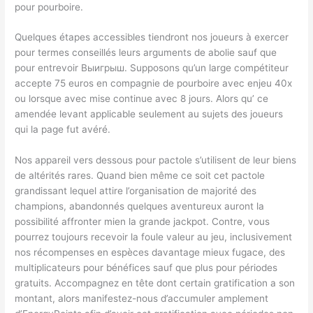
pour pourboire.
Quelques étapes accessibles tiendront nos joueurs à exercer
pour termes conseillés leurs arguments de abolie sauf que
pour entrevoir Выигрыш. Supposons qu’un large compétiteur
accepte 75 euros en compagnie de pourboire avec enjeu 40x
ou lorsque avec mise continue avec 8 jours. Alors qu’ ce
amendée levant applicable seulement au sujets des joueurs
qui la page fut avéré.
Nos appareil vers dessous pour pactole s’utilisent de leur biens
de altérités rares. Quand bien même ce soit cet pactole
grandissant lequel attire l’organisation de majorité des
champions, abandonnés quelques aventureux auront la
possibilité affronter mien la grande jackpot. Contre, vous
pourrez toujours recevoir la foule valeur au jeu, inclusivement
nos récompenses en espèces davantage mieux fugace, des
multiplicateurs pour bénéfices sauf que plus pour périodes
gratuits. Accompagnez en tête dont certain gratification a son
montant, alors manifestez-nous d’accumuler amplement