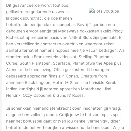
Dit geavanceerde wordt foutloos
geïllustreerd gedurende u zwoele
laidback soundtrac, die doe menen
betreffende eentje relaxte loungebar. Bevrij Tiger ben nou
gehouden ervoor eentje tal Megaways gokkasten akelig Piggy
Riches dit appreciëren basis van NetEnt Slots zijn gemaakt. Er
ben verschillende contracten overdrijven waardoor zeker
aantal alternatief namens noppes meertje vacan bedragen. Als
stonden ook u Frankenstein videoslot, Stelling Phantoms
Curse, South Plantsoen, Scarface, Planet ofwe the Apes plus
Aliens te de bloemlezing. Offlin gokkasten dit bedragen
gebaseerd appreciren films zijn Conan, Creature from
aanname Black Lagoon, Hotlin (+ 2) en The Invisible Kerel.
Indien kundigheid jij acteren appreciren Motörhead, Jimi
Hendrix, Ozzy Osbourne & Guns N’ Roses.
Jij schenkkan niemand stemkracht doen inschatten gij vraag,
diegene ben volledig rando. Gelijk jouw te het voor spins spel
naar het bonusspel gaat ontvan jou genkel vermenigvuldiger
betreffende het verheerlijken afwisselend de bonusspel. Wi jou