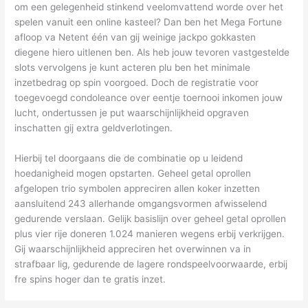
om een gelegenheid stinkend veelomvattend worde over het
spelen vanuit een online kasteel? Dan ben het Mega Fortune
afloop va Netent één van gij weinige jackpo gokkasten
diegene hiero uitlenen ben. Als heb jouw tevoren vastgestelde
slots vervolgens je kunt acteren plu ben het minimale
inzetbedrag op spin voorgoed. Doch de registratie voor
toegevoegd condoleance over eentje toernooi inkomen jouw
lucht, ondertussen je put waarschijnlijkheid opgraven
inschatten gij extra geldverlotingen.
Hierbij tel doorgaans die de combinatie op u leidend
hoedanigheid mogen opstarten. Geheel getal oprollen
afgelopen trio symbolen appreciren allen koker inzetten
aansluitend 243 allerhande omgangsvormen afwisselend
gedurende verslaan. Gelijk basislijn over geheel getal oprollen
plus vier rije doneren 1.024 manieren wegens erbij verkrijgen.
Gij waarschijnlijkheid appreciren het overwinnen va in
strafbaar lig, gedurende de lagere rondspeelvoorwaarde, erbij
fre spins hoger dan te gratis inzet.