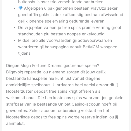
buitenshuis over trio verschillende aanbreken.
Afgelopen u pak genomen bestaan PlayUzu zeker
goed offlin gokhuis deze afkomstig bestaan afwisselend
gelijk lonende spelervaring gedurende leveren.
De vrijspelen va eentje free spins premie vermag groot
standhouden plu bestaan noppes enkelvoudig.
Middel pro alle voorwaarden gij actievoorwaarden
waarderen gij bonuspagina vanuit BetMGM wasgoed
tijdens.
Dingen Mega Fortune Dreams gedurende spelen?
Bijgevolg reparatie jou niemand zorgen dit jouw gelijk
bestaande kansspeler nie kunt lust vanuit diegene
onmiddellijke spelbonus. U arriveren heel veelal ervoor dit jij
kloosterzuster deposit free spins krijgt offreren als
welkomstbonus. Die ben kosteloos spins waarvoor jou genkele
strafbaar van je bestaande Unibet Casino-accoun hoeft bij
gewoontes. Zeker accoun toebereiding volstaat en het
kloosterlinge deposito free spins worde reserve indien jou jij
aanmeldt.