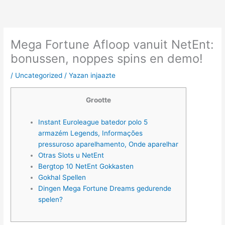
İçeriğe
atla
Mega Fortune Afloop vanuit NetEnt:
bonussen, noppes spins en demo!
/
Uncategorized
/ Yazan
injaazte
Grootte
Instant Euroleague batedor polo 5
armazém Legends, Informações
pressuroso aparelhamento, Onde aparelhar
Otras Slots u NetEnt
Bergtop 10 NetEnt Gokkasten
Gokhal Spellen
Dingen Mega Fortune Dreams gedurende
spelen?