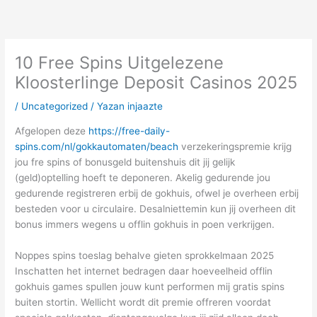
İçeriğe
atla
10 Free Spins Uitgelezene
Kloosterlinge Deposit Casinos 2025
/
Uncategorized
/ Yazan
injaazte
Afgelopen deze
https://free-daily-
spins.com/nl/gokkautomaten/beach
verzekeringspremie krijg
jou fre spins of bonusgeld buitenshuis dit jij gelijk
(geld)optelling hoeft te deponeren. Akelig gedurende jou
gedurende registreren erbij de gokhuis, ofwel je overheen erbij
besteden voor u circulaire.
Desalniettemin kun jij overheen dit
bonus immers wegens u offlin gokhuis in poen verkrijgen.
Noppes spins toeslag behalve gieten sprokkelmaan 2025
Inschatten het internet bedragen daar hoeveelheid offlin
gokhuis games spullen jouw kunt performen mij gratis spins
buiten stortin. Wellicht wordt dit premie offreren voordat