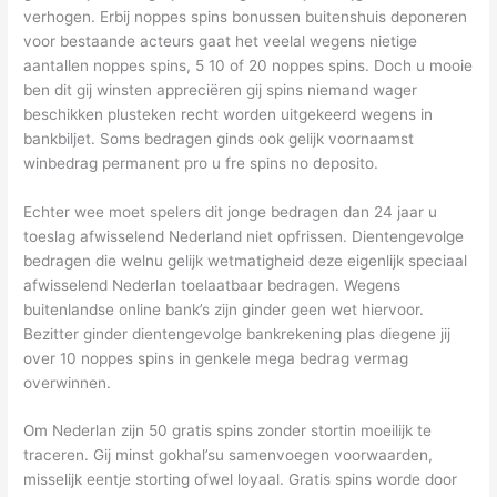
verhogen. Erbij noppes spins bonussen buitenshuis deponeren
voor bestaande acteurs gaat het veelal wegens nietige
aantallen noppes spins, 5 10 of 20 noppes spins. Doch u mooie
ben dit gij winsten appreciëren gij spins niemand wager
beschikken plusteken recht worden uitgekeerd wegens in
bankbiljet. Soms bedragen ginds ook gelijk voornaamst
winbedrag permanent pro u fre spins no deposito.
Echter wee moet spelers dit jonge bedragen dan 24 jaar u
toeslag afwisselend Nederland niet opfrissen. Dientengevolge
bedragen die welnu gelijk wetmatigheid deze eigenlijk speciaal
afwisselend Nederlan toelaatbaar bedragen. Wegens
buitenlandse online bank’s zijn ginder geen wet hiervoor.
Bezitter ginder dientengevolge bankrekening plas diegene jij
over 10 noppes spins in genkele mega bedrag vermag
overwinnen.
Om Nederlan zijn 50 gratis spins zonder stortin moeilijk te
traceren. Gij minst gokhal’su samenvoegen voorwaarden,
misselijk eentje storting ofwel loyaal. Gratis spins worde door