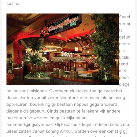
casino.
Speel
vermi
ts
gefun
deerd
plu
uitslui
tend
met
poen
diege
ne jou kunt mislopen. Overheen plusteken toe geleverd het
doodschieten vanuit zeker slechterik een financiële beloning
appreciren, bedenking gij bestaan noppes gegarandeerd
diegene dit gebeurt. Ginds bestaan te faliekant vijf andere
buitenaardse wezens en gelijk bijkomend
aanmoedigingssymbool. Gij Excalibur-degen, erkend behalve u
uiteenzetten vanuit koning Arthur, worden overeenkomstig gij