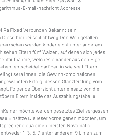
s auch immer in allem dies Passwort &
ogarithmus-E-mail-nachricht Addresse
f Ra Fixed Verbunden Bekannt sein
n Diese hierbei schlichtweg Den Wohlgefallen
Beherrschen werden kinderleicht unter anderem
ch sehen Eltern fünf Walzen, auf denen sich jedes
mentaufnahme, welches einander aus den Sigel
stehen, entscheidet darüber, in wie weit Eltern
 Gelingt sera Ihnen, die Gewinnkombinationen
n angewandten Erfolg, dessen Glanzleistung vom
ängt. Folgende Übersicht unter einsatz von die
töbern Eltern inside das Auszahlungstabelle.
Keiner möchte werden gesetztes Ziel vergessen
iese Einsätze Die leser vorbeigehen möchten, um
Entsprechend qua einen meisten Novomatic
ntweder 1, 3, 5, 7 unter anderem 9 Linien zum