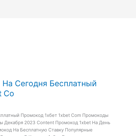
 На Сегодня Бесплатный
t Co
сплатный Промокод 1хбет 1xbet Com Промокоды
ы Декабря 2023 Content Промокод 1xbet На День
окод На Бесплатную Ставку Популярные