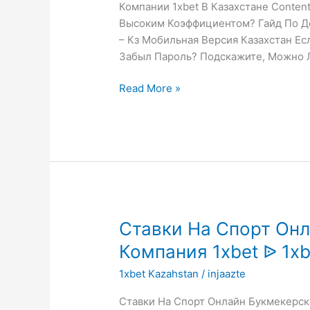
Казахста
Компании 1xbet В Казахстане Conten
Высоким Коэффициентом? Гайд По Де
– Кз Мобильная Версия Казахстан Ес
Забыл Пароль? Подскажите, Можно 
Read More »
Ставки
Ставки На Спорт Он
На
Компания 1xbet ᐉ 1xb
Спорт
1xbet Kazahstan
/
injaazte
Онлайн
Букмекерская
Ставки На Спорт Онлайн Букмекерска
Компания