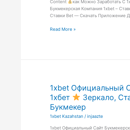
Content
как Можно Заработать С 
Ставок
Букмекерская Компания 1xbet – Став
1хбет
Ставки Bet — Скачать Приложение Д
Андроид
И
Read More »
Айфон
1xbet
Co
1xbet
1xbet Официальный 
Официальный
1хбет
Зеркало, Ста
Сайт
Букмекер
Букмекерской
Конторы
1xbet Kazahstan
/
injaazte
1хбет
1xbet Официальный Сайт Букмекерс