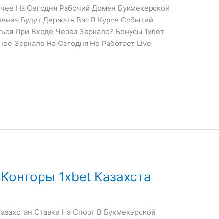
очее На Сегодня Рабочий Домен Букмекерской
ления Будут Держать Вас В Курсе Событий
ься При Входе Через Зеркало? Бонусы 1хбет
ное Зеркало На Сегодня Не Работает Live
Конторы 1xbet Казахста
Казахстан Ставки На Спорт В Букмекерской