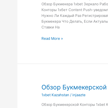
Зеркало,
Обзор Букмекера 1xbet Зеркало Раб
Ставки
Конторы 1хбет Content Push-уведом
На
Нужно Ли Каждый Раз Регистрироват
Спорт,
Букмекера Что Делать, Если Актуаль
Обзор
Ставки На
Букмекер
Read More »
Обзор
Обзор Букмекерской 
Букмекерской
1xbet Kazahstan
/
injaazte
Конторы
1xbet
Обзор Букмекерской Конторы 1xbet 