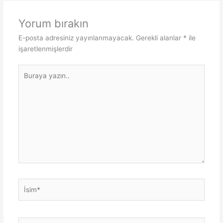
Yorum bırakın
E-posta adresiniz yayınlanmayacak.
Gerekli alanlar
*
ile
işaretlenmişlerdir
Buraya
yazın..
İsim*
E-