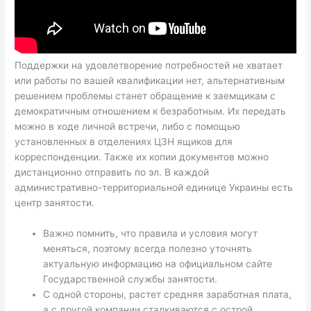
Поддержки на удовлетворение потребностей не хватает
или работы по вашей квалификации нет, альтернативным
решением проблемы станет обращение к заемщикам с
демократичным отношением к безработным. Их передать
можно в ходе личной встречи, либо с помощью
установленных в отделениях ЦЗН ящиков для
корреспонденции. Также их копии документов можно
дистанционно отправить по эл. В каждой
административно-территориальной единице Украины есть
центр занятости.
Важно помнить, что правила и условия могут
меняться, поэтому всегда полезно уточнять
актуальную информацию на официальном сайте
Государственной службы занятости.
С одной стороны, растет средняя заработная плата,
а с другой компании сталкиваются с острой