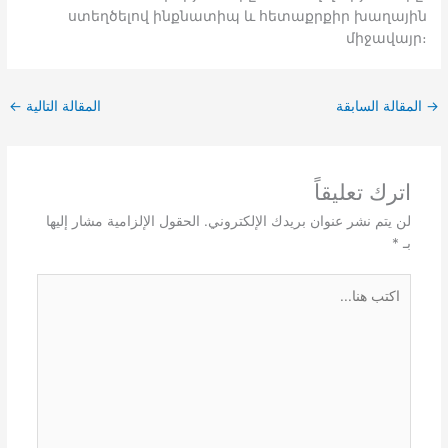
ստեղծելով ինքնատիպ և հետաքրքիր խաղային
միջավայր։
→
المقالة السابقة
المقالة التالية
←
اترك تعليقاً
لن يتم نشر عنوان بريدك الإلكتروني.
الحقول الإلزامية مشار إليها
بـ
*
اكتب
هنا...