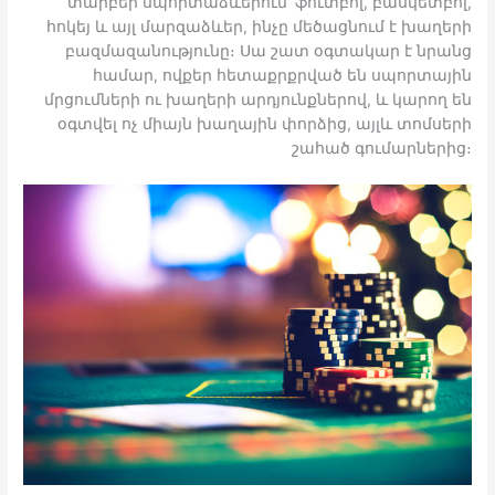
տարբեր սպորտաձևերում՝ ֆուտբոլ, բասկետբոլ,
հոկեյ և այլ մարզաձևեր, ինչը մեծացնում է խաղերի
բազմազանությունը։ Սա շատ օգտակար է նրանց
համար, ովքեր հետաքրքրված են սպորտային
մրցումների ու խաղերի արդյունքներով, և կարող են
օգտվել ոչ միայն խաղային փորձից, այլև տոմսերի
շահած գումարներից։