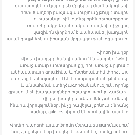
խաղացողները կարող են մրցել այլ մասնակիցների
հետ։ Խաղերի բազմազանությունը թույլ է տալիս
յուրաքանչյուրին գտնել իրեն հետաքրքրող
տարբերակը։ Ավանդական խաղերի միջոցով
կազինոն փորձում է պահպանել խաղային
ավանդույթներն ու իրական մրցակցության զգացումը։
Վիդեո խաղեր
Վիդեո խաղերը հանդիսանում են Կազինո 1win-ի
առաջատար արտադրանքը, որն առաջարկում է
անհավատալի գրաֆիկա և ինտերակտիվ փորձ։ Այս
խաղերը ներկայացնում են նորարարական թեմաներ
և անսահման ստեղծագործականություն, որոնք
գրավում են խաղացողների ուշադրությունը։ Հաճախ,
վիդեո խաղերն ունեն մեծ շահումների
հնարավորություններ, ինչը հավելյալ բոնուս է նրանց
համար, quienes սիրում են ռիսկային խաղեր։
Վիդեո խաղերի պլատֆորմը մշտապես թարմացվում
է՝ ավելացնելով նոր խաղեր և թեմաներ, որոնք օգնում