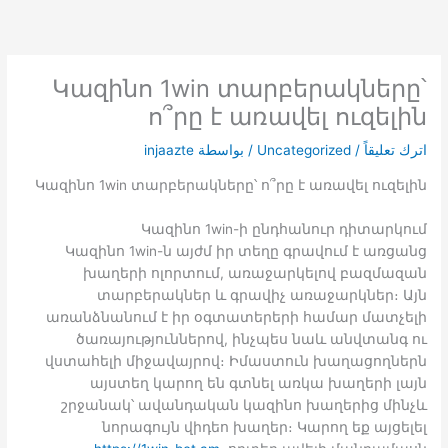
خطي
لى
لمحتوى
Կազինո 1win տարբերակները՝
ո՞րը է առավել ուզելին
اترك تعليقاً
/
Uncategorized
/ بواسطة
injaazte
Կազինո 1win տարբերակները՝ ո՞րը է առավել ուզելին
Կազինո 1win-ի ընդհանուր դիտարկում
Կազինո 1win-ն այժմ իր տեղը գրավում է առցանց
խաղերի ոլորտում, առաջարկելով բազմազան
տարբերակներ և գրավիչ առաջարկներ։ Այն
առանձնանում է իր օգտատերերի համար մատչելի
ծառայություններով, ինչպես նաև անվտանգ ու
վստահելի միջավայրով։ Իմաստուն խաղացողներն
այստեղ կարող են գտնել առկա խաղերի լայն
շրջանակ՝ ավանդական կազինո խաղերից մինչև
նորագույն վիդեո խաղեր։ Կարող եք այցելել