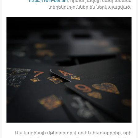
https://1win-bet.am
, որտեղ ավելի մանրամասն
տեղեկություններ են ներկայացված։
Այս կազինոյի մթնոլորտը վառ է և հետաքրքիր, որի