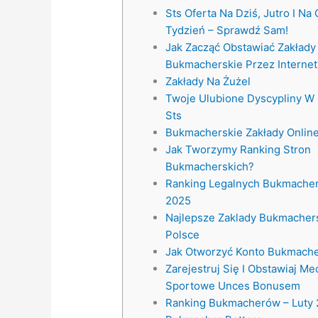
Sts Oferta Na Dziś, Jutro I Na 
Tydzień – Sprawdź Sam!
Jak Zacząć Obstawiać Zakłady
Bukmacherskie Przez Internet
Zakłady Na Żużel
Twoje Ulubione Dyscypliny W 
Sts
Bukmacherskie Zakłady Onlin
Jak Tworzymy Ranking Stron
Bukmacherskich?
Ranking Legalnych Bukmache
2025
Najlepsze Zaklady Bukmacher
Polsce
Jak Otworzyć Konto Bukmache
Zarejestruj Się I Obstawiaj Me
Sportowe Unces Bonusem
Ranking Bukmacherów – Luty