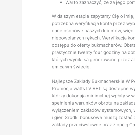
Warto zaznaczyć, że za jego po
W dalszym etapie zapytamy Cię o imię
potrzebna weryfikacja konta przez wy
dane osobowe naszych klientów, więc m
niepowołanych rękach. Weryfikacja kont
dostępu do oferty bukmacherów. Obst
praktycznie twenty four godziny na do
których wyniki są generowane przez al
em całym świecie.
Najlepsze Zakłady Bukmacherskie W P
Promocje watts LV BET są dostępne wył
którzy dokonają minimalnej wpłaty w 
spełnienia warunków obrotu na zakłada
wyłączeniem zakładów systemowych, wi
i gier. Środki bonusowe muszą zostać 
zakłady przeciwstawne oraz z opcją Cas