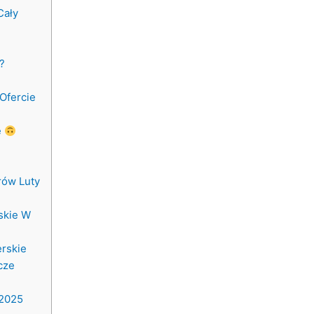
Cały
?
Ofercie
e
rów Luty
skie W
rskie
cze
 2025