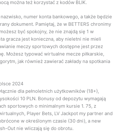
mocą można też korzystać z kodów BLIK.
, nazwisko, numer konta bankowego, a także będzie
brany dokument. Pamiętaj, że w BETTERS chronimy
ożesz być spokojny, że nie znajdą się 1 w
a gracza jest konieczna, aby nieletni nie mieli
awianie meczy sportowych dostępne jest przez
bę. Możesz typować wirtualne mecze piłkarskie,
gorytm, jak również zawierać zakłady na spotkania
olsce 2024
ącznie dla pełnoletnich użytkowników (18+),
wysokości 10 PLN. Bonusy od depozytu wymagają
ch sportowych o minimalnym kursie 1. 75, z
rtualnych, Player Bets, LV Jackpot my partner and
obrócone w określonym czasie (30 dni), a new
h-Out nie wliczają się do obrotu.