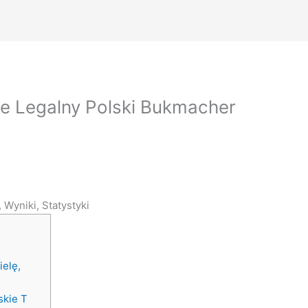
e Legalny Polski Bukmacher
 Wyniki, Statystyki
ielę,
skie T