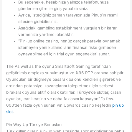
Bu seçenekle, hesabınıza yalnızca telefonunuza
gönderilen şifre ile giriş yapabilirsiniz.
Ayrıca, istediğiniz zaman tarayıcınızda Pinup’ın resmi
sitesine gidebilirsiniz.
Aşağıdaki gambling establishment vurguları bir karar
vermenize yardımcı olacaktır.
“Pin-up online casino, henüz gerçek parayla oynamak
istemeyen yeni kullanıcıların finansal riske girmeden
oynayabilmeleri için trial oyun seçenekleri sunar.
The As well as the oyunu SmartSoft Gaming tarafından
geliştirilmiş empieza sunulmuştur ve %96 RTP oranına sahiptir.
Oyuncular, bir düğmeye basarak balonu kendileri şişirerek ve
ardından potansiyel kazançlarını talep etmek için serbest
bırakarak oyuna aktif olarak katılırlar. Türkiye’de slotlar, crash
oyunları, canlı casino ve daha fazlasını kapsayan” “a few.
000’den fazla oyun sunan Pın Upwards casino keşfedin
pin up
slot
.
Pin Way Up Türkiye Bonusları
Türk kullanıcıların Pin-up web sitesinde spor etkinliklerine bahis