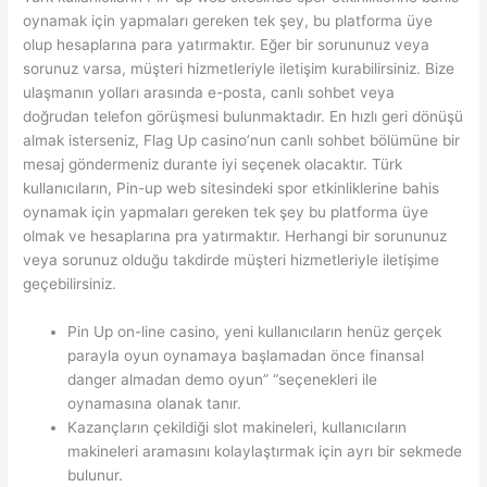
oynamak için yapmaları gereken tek şey, bu platforma üye
olup hesaplarına para yatırmaktır. Eğer bir sorununuz veya
sorunuz varsa, müşteri hizmetleriyle iletişim kurabilirsiniz. Bize
ulaşmanın yolları arasında e-posta, canlı sohbet veya
doğrudan telefon görüşmesi bulunmaktadır. En hızlı geri dönüşü
almak isterseniz, Flag Up casino’nun canlı sohbet bölümüne bir
mesaj göndermeniz durante iyi seçenek olacaktır. Türk
kullanıcıların, Pin-up web sitesindeki spor etkinliklerine bahis
oynamak için yapmaları gereken tek şey bu platforma üye
olmak ve hesaplarına pra yatırmaktır. Herhangi bir sorununuz
veya sorunuz olduğu takdirde müşteri hizmetleriyle iletişime
geçebilirsiniz.
Pin Up on-line casino, yeni kullanıcıların henüz gerçek
parayla oyun oynamaya başlamadan önce finansal
danger almadan demo oyun” “seçenekleri ile
oynamasına olanak tanır.
Kazançların çekildiği slot makineleri, kullanıcıların
makineleri aramasını kolaylaştırmak için ayrı bir sekmede
bulunur.