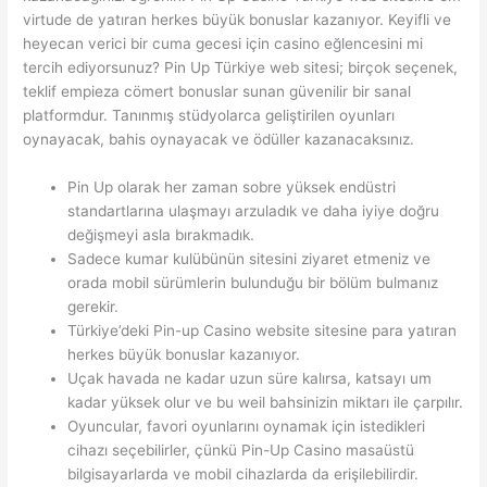
virtude de yatıran herkes büyük bonuslar kazanıyor. Keyifli ve
heyecan verici bir cuma gecesi için casino eğlencesini mi
tercih ediyorsunuz? Pin Up Türkiye web sitesi; birçok seçenek,
teklif empieza cömert bonuslar sunan güvenilir bir sanal
platformdur. Tanınmış stüdyolarca geliştirilen oyunları
oynayacak, bahis oynayacak ve ödüller kazanacaksınız.
Pin Up olarak her zaman sobre yüksek endüstri
standartlarına ulaşmayı arzuladık ve daha iyiye doğru
değişmeyi asla bırakmadık.
Sadece kumar kulübünün sitesini ziyaret etmeniz ve
orada mobil sürümlerin bulunduğu bir bölüm bulmanız
gerekir.
Türkiye’deki Pin-up Casino website sitesine para yatıran
herkes büyük bonuslar kazanıyor.
Uçak havada ne kadar uzun süre kalırsa, katsayı um
kadar yüksek olur ve bu weil bahsinizin miktarı ile çarpılır.
Oyuncular, favori oyunlarını oynamak için istedikleri
cihazı seçebilirler, çünkü Pin-Up Casino masaüstü
bilgisayarlarda ve mobil cihazlarda da erişilebilirdir.