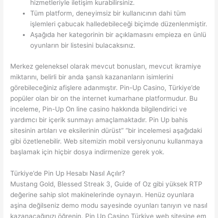
hizmetleriyle iletişim kurabilirsiniz.
Tüm platform, deneyimsiz bir kullanıcının dahi tüm
işlemleri çabucak halledebileceği biçimde düzenlenmiştir.
Aşağıda her kategorinin bir açıklamasını empieza en ünlü
oyunların bir listesini bulacaksınız.
Merkez geleneksel olarak mevcut bonusları, mevcut ikramiye
miktarını, belirli bir anda şanslı kazananların isimlerini
görebileceğiniz afişlere adanmıştır. Pin-Up Casino, Türkiye’de
popüler olan bir on the internet kumarhane platformudur. Bu
inceleme, Pin-Up On line casino hakkında bilgilendirici ve
yardımcı bir içerik sunmayı amaçlamaktadır. Pin Up bahis
sitesinin artıları ve eksilerinin dürüst” “bir incelemesi aşağıdaki
gibi özetlenebilir. Web sitemizin mobil versiyonunu kullanmaya
başlamak için hiçbir dosya indirmenize gerek yok.
Türkiye’de Pin Up Hesabı Nasıl Açılır?
Mustang Gold, Blessed Streak 3, Guide of Oz gibi yüksek RTP
değerine sahip slot makinelerinde oynayın. Henüz oyunlara
aşina değilseniz demo modu sayesinde oyunları tanıyın ve nasıl
kazanacağınızı öğrenin. Pin Up Casino Türkiye web sitesine em