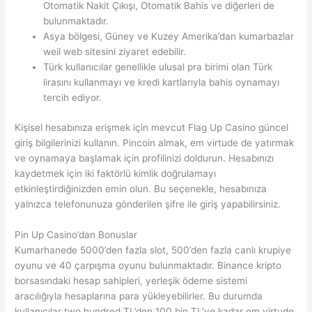
Otomatik Nakit Çıkışı, Otomatik Bahis ve diğerleri de
bulunmaktadır.
Asya bölgesi, Güney ve Kuzey Amerika’dan kumarbazlar
weil web sitesini ziyaret edebilir.
Türk kullanıcılar genellikle ulusal pra birimi olan Türk
lirasını kullanmayı ve kredi kartlarıyla bahis oynamayı
tercih ediyor.
Kişisel hesabınıza erişmek için mevcut Flag Up Casino güncel
giriş bilgilerinizi kullanın. Pincoin almak, em virtude de yatırmak
ve oynamaya başlamak için profilinizi doldurun. Hesabınızı
kaydetmek için iki faktörlü kimlik doğrulamayı
etkinleştirdiğinizden emin olun. Bu seçenekle, hesabınıza
yalnızca telefonunuza gönderilen şifre ile giriş yapabilirsiniz.
Pin Up Casino’dan Bonuslar
Kumarhanede 5000’den fazla slot, 500’den fazla canlı krupiye
oyunu ve 40 çarpışma oyunu bulunmaktadır. Binance kripto
borsasındaki hesap sahipleri, yerleşik ödeme sistemi
aracılığıyla hesaplarına para yükleyebilirler. Bu durumda
kullanıcılar two hundred TL’den 100 bin TL’ye kadar em virtude