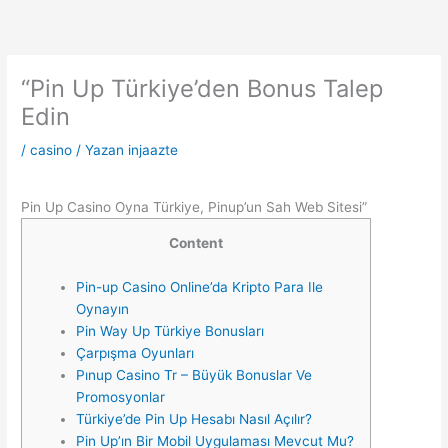
İçeriğe
atla
“Pin Up Türkiye’den Bonus Talep
Edin
/
casino
/ Yazan
injaazte
Pin Up Casino Oyna Türkiye, Pinup’un Sah Web Sitesi”
Content
Pin-up Casino Online’da Kripto Para Ile
Oynayın
Pin Way Up Türkiye Bonusları
Çarpışma Oyunları
Pınup Casino Tr – Büyük Bonuslar Ve
Promosyonlar
Türkiye’de Pin Up Hesabı Nasıl Açılır?
Pin Up’ın Bir Mobil Uygulaması Mevcut Mu?