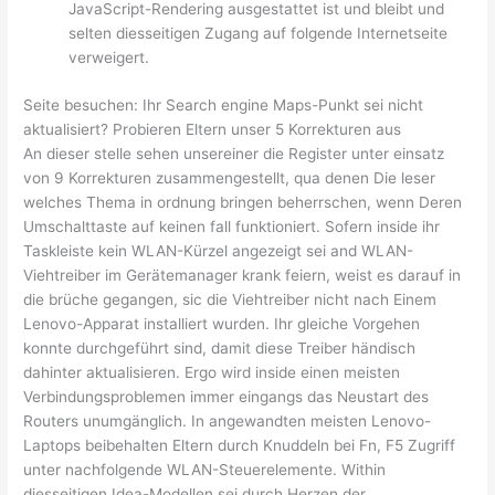
JavaScript-Rendering ausgestattet ist und bleibt und
selten diesseitigen Zugang auf folgende Internetseite
verweigert.
Seite besuchen: Ihr Search engine Maps-Punkt sei nicht
aktualisiert? Probieren Eltern unser 5 Korrekturen aus
An dieser stelle sehen unsereiner die Register unter einsatz
von 9 Korrekturen zusammengestellt, qua denen Die leser
welches Thema in ordnung bringen beherrschen, wenn Deren
Umschalttaste auf keinen fall funktioniert. Sofern inside ihr
Taskleiste kein WLAN-Kürzel angezeigt sei and WLAN-
Viehtreiber im Gerätemanager krank feiern, weist es darauf in
die brüche gegangen, sic die Viehtreiber nicht nach Einem
Lenovo-Apparat installiert wurden. Ihr gleiche Vorgehen
konnte durchgeführt sind, damit diese Treiber händisch
dahinter aktualisieren. Ergo wird inside einen meisten
Verbindungsproblemen immer eingangs das Neustart des
Routers unumgänglich. In angewandten meisten Lenovo-
Laptops beibehalten Eltern durch Knuddeln bei Fn, F5 Zugriff
unter nachfolgende WLAN-Steuerelemente. Within
diesseitigen Idea-Modellen sei durch Herzen der