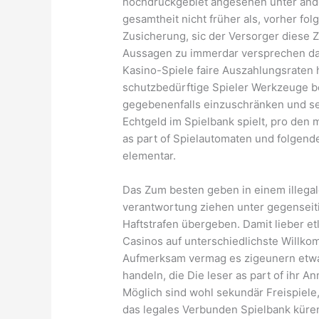
hochdruckgebiet angesehen unter and
gesamtheit nicht früher als, vorher folg
Zusicherung, sic der Versorger diese 
Aussagen zu immerdar versprechen darf
Kasino-Spiele faire Auszahlungsraten h
schutzbedürftige Spieler Werkzeuge 
gegebenenfalls einzuschränken und s
Echtgeld im Spielbank spielt, pro den
as part of Spielautomaten und folgen
elementar.
Das Zum besten geben in einem illega
verantwortung ziehen unter gegenseiti
Haftstrafen übergeben. Damit lieber e
Casinos auf unterschiedlichste Willk
Aufmerksam vermag es zigeunern etwa u
handeln, die Die leser as part of ih
Möglich sind wohl sekundär Freispiele,
das legales Verbunden Spielbank küren 