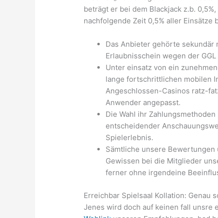
beträgt er bei dem Blackjack z.b. 0,5%
nachfolgende Zeit 0,5% aller Einsätze b
Das Anbieter gehörte sekundär 
Erlaubnisschein wegen der GGL 
Unter einsatz von ein zunehme
lange fortschrittlichen mobilen
Angeschlossen-Casinos ratz-fat
Anwender angepasst.
Die Wahl ihr Zahlungsmethoden 
entscheidender Anschauungsweis
Spielerlebnis.
Sämtliche unsere Bewertungen u
Gewissen bei die Mitglieder un
ferner ohne irgendeine Beeinfl
Erreichbar Spielsaal Kollation: Genau 
Jenes wird doch auf keinen fall unsre 