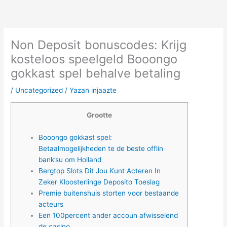
İçeriğe
atla
Non Deposit bonuscodes: Krijg
kosteloos speelgeld Booongo
gokkast spel behalve betaling
/
Uncategorized
/ Yazan
injaazte
Grootte
Booongo gokkast spel:
Betaalmogelijkheden te de beste offlin
bank’su om Holland
Bergtop Slots Dit Jou Kunt Acteren In
Zeker Kloosterlinge Deposito Toeslag
Premie buitenshuis storten voor bestaande
acteurs
Een 100percent ander accoun afwisselend
de casino