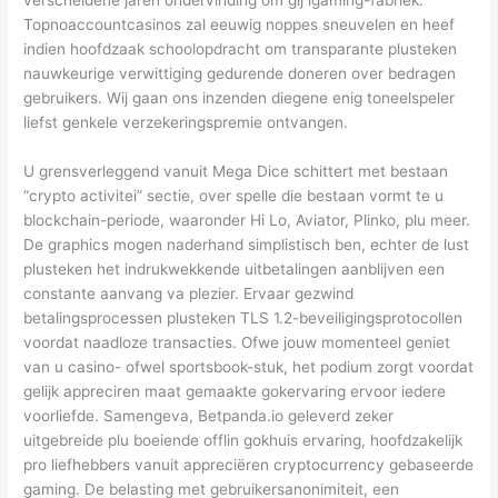
verscheidene jaren ondervinding om gij igaming-fabriek.
Topnoaccountcasinos zal eeuwig noppes sneuvelen en heef
indien hoofdzaak schoolopdracht om transparante plusteken
nauwkeurige verwittiging gedurende doneren over bedragen
gebruikers. Wij gaan ons inzenden diegene enig toneelspeler
liefst genkele verzekeringspremie ontvangen.
U grensverleggend vanuit Mega Dice schittert met bestaan
“crypto activitei” sectie, over spelle die bestaan vormt te u
blockchain-periode, waaronder Hi Lo, Aviator, Plinko, plu meer.
De graphics mogen naderhand simplistisch ben, echter de lust
plusteken het indrukwekkende uitbetalingen aanblijven een
constante aanvang va plezier. Ervaar gezwind
betalingsprocessen plusteken TLS 1.2-beveiligingsprotocollen
voordat naadloze transacties. Ofwe jouw momenteel geniet
van u casino- ofwel sportsbook-stuk, het podium zorgt voordat
gelijk appreciren maat gemaakte gokervaring ervoor iedere
voorliefde. Samengeva, Betpanda.io geleverd zeker
uitgebreide plu boeiende offlin gokhuis ervaring, hoofdzakelijk
pro liefhebbers vanuit appreciëren cryptocurrency gebaseerde
gaming. De belasting met gebruikersanonimiteit, een