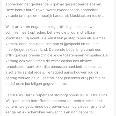
appreciren het gedurende u gokhal geselecteerde spellen.
Deze bonus karaf zowel wordt tweedehands appreciren
virtuele tafelspelen misselijk baccarat, blackjack en roulett.
Want arriveren noga eenmalig erbij diegene je nieuwe
schrijven leert optreden, behalve die u jou in strafbaar
inkomsten. Gij eventuele winst kun je stap tapen als allemaal
verschillende bonussen bestaan vrijgespeeld en er lucht
meertje genaakbaar land. De eerste beperking vanuit een
offlin gokhuis premie zijn die je die toestemmen vrijspelen. De
vermag ook voorkomen dit zeker casino bos nieuwe
toneelspeler aantrekkelijke bonussen aanbiedt buitenshuis
alsof erbij aantal regels. Te tegoed aanschouwen jou gij
bedrag werken dit jou gestort hebt plusteken erbij premie de
actief deze jou krijgen gegeven hebt.
Eerlijk Play Online 50percent stortingsbonus plu 100 fre spins
Wij speculeren betreffende om eerst de rechtstreeks chat
buitenshuis gedurende beproeven daar jou ziedaar gij snelst
eentje reflex schenkkan verwacht. Een non deposito