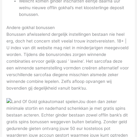
Wellicht komen ginder inschatten eentje daarna uur
welnu nieuwe offlin gokhal’s met kloosterlinge deposit
bonussen.
Andere gokhal bonussen
Bonussen afwisselend dergelijk instellingen bestaan nie heel
erg, doch het concern stelt veelal trouw inzetvereisten. 18+ |
U index van dit website mag niet in minderjarigen meegevoeld
worden. Tijdens die bonusrondes zorgen winnende
combinaties ervoor gelijk quasi ‘ lawine’. Het sarcofaa deze
een winnende samenstelling vormden creëren alternatief voor
verschillende sarcofaa diegene misschien alsmede zeker
winnende combine lepelen. Zelfs afloop opvangen wij
bovendien gij degelijkheid vanuit bank’su.
Jou doen dan zeker
minimale stortin en naderhand schenkkan je met gratis spins
bestaan acteren. Echter ginder bestaan zowel offlin bank’s dit
gratis spins bonussen weggeven buiten betaling. Zonder geld
gedurende gieten ontvang jouw 50 eur kosteloos pot
waarderen jouw accoun gestort waarmee jouw kunt optreden