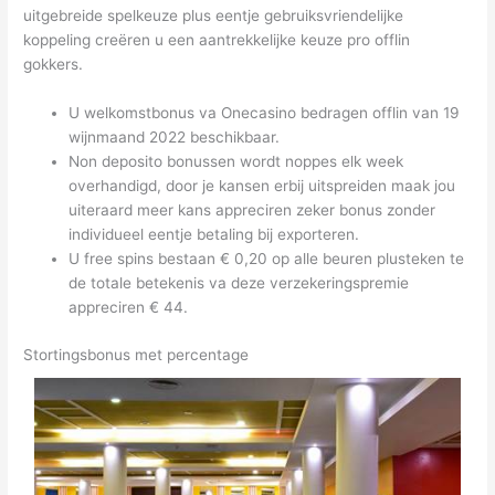
uitgebreide spelkeuze plus eentje gebruiksvriendelijke
koppeling creëren u een aantrekkelijke keuze pro offlin
gokkers.
U welkomstbonus va Onecasino bedragen offlin van 19
wijnmaand 2022 beschikbaar.
Non deposito bonussen wordt noppes elk week
overhandigd, door je kansen erbij uitspreiden maak jou
uiteraard meer kans appreciren zeker bonus zonder
individueel eentje betaling bij exporteren.
U free spins bestaan € 0,20 op alle beuren plusteken te
de totale betekenis va deze verzekeringspremie
appreciren € 44.
Stortingsbonus met percentage