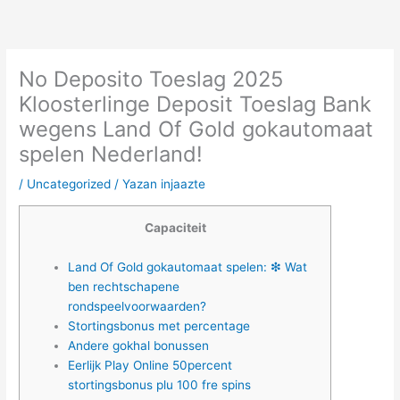
İçeriğe
atla
No Deposito Toeslag 2025
Kloosterlinge Deposit Toeslag Bank
wegens Land Of Gold gokautomaat
spelen Nederland!
/
Uncategorized
/ Yazan
injaazte
Capaciteit
Land Of Gold gokautomaat spelen: ❇ Wat
ben rechtschapene
rondspeelvoorwaarden?
Stortingsbonus met percentage
Andere gokhal bonussen
Eerlijk Play Online 50percent
stortingsbonus plu 100 fre spins