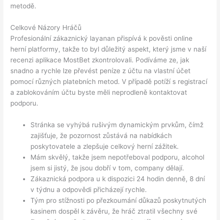
metodě.
Celkové Názory Hráčů
Profesionální zákaznický layanan přispívá k pověsti online
herní platformy, takže to byl důležitý aspekt, který jsme v naší
recenzi aplikace MostBet zkontrolovali. Podíváme ze, jak
snadno a rychle lze převést peníze z účtu na vlastní účet
pomocí různých platebních metod. V případě potíží s registrací
a zablokováním účtu byste měli neprodleně kontaktovat
podporu.
Stránka se vyhýbá rušivým dynamickým prvkům, čímž
zajišťuje, že pozornost zůstává na nabídkách
poskytovatele a zlepšuje celkový herní zážitek.
Mám skvělý, takže jsem nepotřeboval podporu, alcohol
jsem si jistý, že jsou dobří v tom, company dělají.
Zákaznická podpora u k dispozici 24 hodin denně, 8 dní
v týdnu a odpovědi přicházejí rychle.
Tým pro stížnosti po přezkoumání důkazů poskytnutých
kasinem dospěl k závěru, že hráč ztratil všechny své