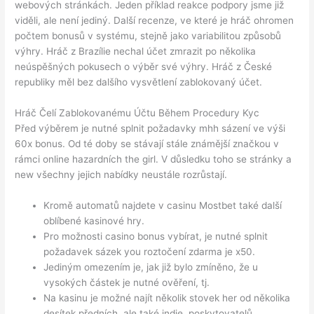
webových stránkách. Jeden příklad reakce podpory jsme již
viděli, ale není jediný. Další recenze, ve které je hráč ohromen
počtem bonusů v systému, stejně jako variabilitou způsobů
výhry. Hráč z Brazílie nechal účet zmrazit po několika
neúspěšných pokusech o výběr své výhry. Hráč z České
republiky měl bez dalšího vysvětlení zablokovaný účet.
Hráč Čelí Zablokovanému Účtu Během Procedury Kyc
Před výběrem je nutné splnit požadavky mhh sázení ve výši
60x bonus. Od té doby se stávají stále známější značkou v
rámci online hazardních the girl. V důsledku toho se stránky a
new všechny jejich nabídky neustále rozrůstají.
Kromě automatů najdete v casinu Mostbet také další
oblíbené kasinové hry.
Pro možnosti casino bonus vybírat, je nutné splnit
požadavek sázek you roztočení zdarma je x50.
Jediným omezením je, jak již bylo zmíněno, že u
vysokých částek je nutné ověření, tj.
Na kasinu je možné najít několik stovek her od několika
desítek předních, ale také indie, poskytovatelů.