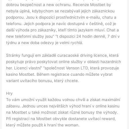
dobrou bezpečnost a new ochranu. Recenze Mostbet by
nebyla úplná, kdybychom se nezabývali jejich zákaznickou
podporou. Jsou k dispozici prostřednictvím e-mailu, chatu a
telefonu. Jejich podpora je navíc dostupná v češtině, což je
další výhoda pro zákazníky, kteří tímto jazykem mluví. Chat a
new telefonní služby jsou” “t dispozici 24 hodin denně, 7 dní v
týdnu a new doba odezvy je velmi rychlá.
Stránky fungují em základě curacaoské driving licence, která
poskytuje právo poskytovat online služby v oblasti hazardních
her. Licenci vlastní” “společnost Venson LTD, která provozuje
kasino Mostbet. Během registrace cuando můžete vybrat
variant uvítacího bonusu, který chcete.
Hry
To vám umožní využít každou volnou chvíli a získat maximální
zábavu. Jednou unces největších výhod hraní v online kasinu
na Mostbet u také možnost získat různé bonusy the výhody.
Při registraci na Mostbet obvykle dostanete uvítací reward,
který můžete použít k hraní the woman.