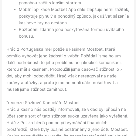
pomohou začít s lepším startem.
Mobilní aplikace Mostbet App dále zlepšuje herní zážitek,
poskytuje plynulý a pohodlný způsob, jak užívat sázení a
kasinové hry na cestách.
Roztočení zdarma jsou poskytována formou uvítacího
bonusu.
Hráč z Portugalska měl potíže s kasinem Mostbet, které
odmítlo vyhovět jeho žádosti o výběr. Požádali jsme ho um
další podrobnosti to jeho problému ao jakoukoli komunikaci,
kterou měl s kasinem. Prodloužili jsme časovač stížnosti o 7
dní, aby mohl odpovědět. Hráč však nereagoval na naše
zprávy a otázky, a proto jsme nemohli dále prošetřovat a
museli jsme stížnost zamítnout.
“recenze Sázkové Kanceláře Mostbet
Hráč a kasino nás později informovali, že vklad byl připsán na
účet some sort of tato stížnost suoka uzavřena jako vyřešená.
Hráč z Polska hledá pomoc při vymáhání finančních
prostředků, které byly údajně odstraněny z jeho účtu Mostbet.
Kasino odpovědělo a uvedlo, že bezpečnostní oddělení situaci