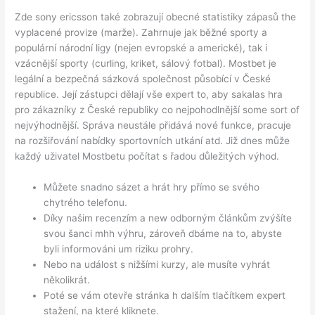
Zde sony ericsson také zobrazují obecné statistiky zápasů the
vyplacené provize (marže). Zahrnuje jak běžné sporty a
populární národní ligy (nejen evropské a americké), tak i
vzácnější sporty (curling, kriket, sálový fotbal). Mostbet je
legální a bezpečná sázková společnost působící v České
republice. Její zástupci dělají vše expert to, aby sakalas hra
pro zákazníky z České republiky co nejpohodlnější some sort of
nejvýhodnější. Správa neustále přidává nové funkce, pracuje
na rozšiřování nabídky sportovních utkání atd. Již dnes může
každý uživatel Mostbetu počítat s řadou důležitých výhod.
Můžete snadno sázet a hrát hry přímo se svého
chytrého telefonu.
Díky našim recenzím a new odborným článkům zvýšíte
svou šanci mhh výhru, zároveň dbáme na to, abyste
byli informováni um riziku prohry.
Nebo na událost s nižšími kurzy, ale musíte vyhrát
několikrát.
Poté se vám otevře stránka h dalším tlačítkem expert
stažení, na které kliknete.