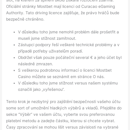
Oficiální stránky Mostbet mají licenci od Curacao eGaming
Authority. Tato driving licence zajišťuje, že právo hráčů bude
bezpečně chráněno.
V důsledku toho jsme nemohli problém dále prošetřit a
museli jsme stížnost zamítnout.
Zástupci podpory řeší veškeré technické problémy a v
případě potřeby uživatelům poradí.
Obdržel však pouze počáteční several € a jeho účet byl
následně zmrazen.
S veškerou podrobnou informací o licenci Mostbet
Casino můžete se seznámit em stránce O nás.
V důsledku toho jsme stížnost versus našem systému
označili jako „vyřešenou“.
Tento krok je nezbytný pro zajištění bezpečnosti vašeho účtu
some sort of umožnění hladkých výběrů a vkladů. Přejděte do
sekce “Výběr” ve vašem účtu, vyberte svou preferovanou
platební metodu a zadejte částku, kterou si chcete vybrat.
Časy zpracování se mohou lišit versus závislosti na vybrané