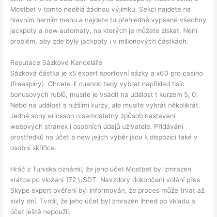
Mostbet v tomto nedělá žádnou výjimku. Sekci najdete na
hlavním herním menu a najdete tu přehledně vypsané všechny
jackpoty a new automaty, na kterých je můžete získat. Není
problém, aby zde byly jackpoty i v milionových částkách.
Reputace Sázkové Kanceláře
Sázková částka je x5 expert sportovní sázky a x60 pro casino
(freespiny). Chcete-li cuando tedy vybrat například tisíc
bonusových rublů, musíte je vsadit na událost t kurzem 5, 0.
Nebo na událost s nižšími kurzy, ale musíte vyhrát několikrát.
Jedná sony ericsson o samostatný způsob nastavení
webových stránek i osobních údajů uživatele. Přidávání
prostředků na účet a new jejich výběr jsou k dispozici také v
osobní skříňce.
Hráč z Tuniska oznámil, že jeho účet Mostbet byl zmrazen
krátce po vložení 172 USDT. Navzdory dokončení volání přes
Skype expert ověření byl informován, že proces může trvat až
sixty dní. Tvrdil, že jeho účet byl zmrazen ihned po vkladu a
účet ještě nepoužil.