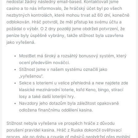
nedostal žádný následný email-based. Kontaktovali jsme
casino a to nás informovalo, že hráčský účet byl po všech
nezbytných kontrolách, které mohou trvat až 60 dní, konečně
odblokován. Hráč potvrdil, že měl přístup ke svému účtu a
požádal o výběr. O 2 dny později jsme obdrželi potvrzení, že
peníze byly úspěšně vybrány, takže stížnost byla uzavřena
jako vyřešená.
MostBet má široký a rozsáhlý bonusový systém, který
ocení především nováčci.
Stížnost jsme v našem systému označili jako
„vyřešenou“.
Sekce s loteriemi u velice přehledná a new najdete zde
klasické mezinárodní loterie, ksfd Keno, bingo, stírací
losy a také další loterijní hry.
Navzdory jeho dotazům byla záležitost opakovaně
odložena finančnímu oddělení kasina.
Stížnost nebyla vyřešena ve prospěch hráče z důvodu
porušení pravidel kasina. Hráč z Ruska dokončil ověřovací
proces, ale po dobu a couple of měsíců neobdržel přes mobilní