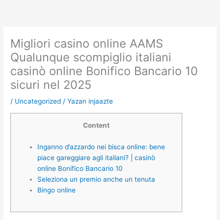
İçeriğe
atla
Migliori casino online AAMS
Qualunque scompiglio italiani
casinò online Bonifico Bancario 10
sicuri nel 2025
/
Uncategorized
/ Yazan
injaazte
Content
Inganno d’azzardo nei bisca online: bene
piace gareggiare agli italiani? | casinò
online Bonifico Bancario 10
Seleziona un premio anche un tenuta
Bingo online