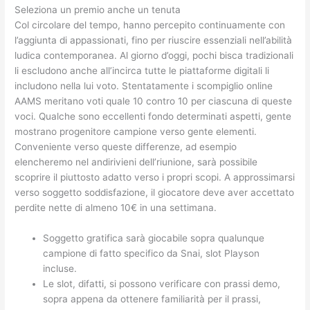
Seleziona un premio anche un tenuta
Col circolare del tempo, hanno percepito continuamente con
l’aggiunta di appassionati, fino per riuscire essenziali nell’abilità
ludica contemporanea. Al giorno d’oggi, pochi bisca tradizionali
li escludono anche all’incirca tutte le piattaforme digitali li
includono nella lui voto. Stentatamente i scompiglio online
AAMS meritano voti quale 10 contro 10 per ciascuna di queste
voci. Qualche sono eccellenti fondo determinati aspetti, gente
mostrano progenitore campione verso gente elementi.
Conveniente verso queste differenze, ad esempio
elencheremo nel andirivieni dell’riunione, sarà possibile
scoprire il piuttosto adatto verso i propri scopi. A approssimarsi
verso soggetto soddisfazione, il giocatore deve aver accettato
perdite nette di almeno 10€ in una settimana.
Soggetto gratifica sarà giocabile sopra qualunque
campione di fatto specifico da Snai, slot Playson
incluse.
Le slot, difatti, si possono verificare con prassi demo,
sopra appena da ottenere familiarità per il prassi,