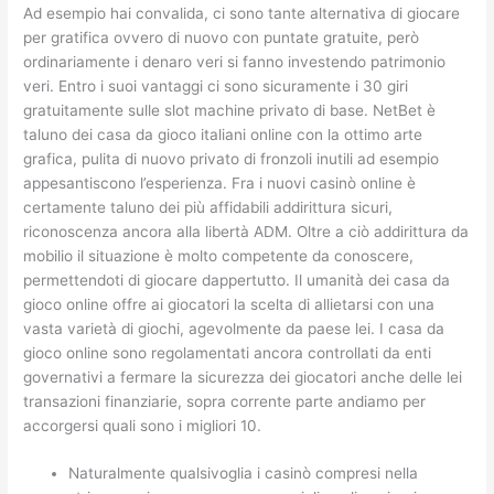
Ad esempio hai convalida, ci sono tante alternativa di giocare
per gratifica ovvero di nuovo con puntate gratuite, però
ordinariamente i denaro veri si fanno investendo patrimonio
veri. Entro i suoi vantaggi ci sono sicuramente i 30 giri
gratuitamente sulle slot machine privato di base. NetBet è
taluno dei casa da gioco italiani online con la ottimo arte
grafica, pulita di nuovo privato di fronzoli inutili ad esempio
appesantiscono l’esperienza. Fra i nuovi casinò online è
certamente taluno dei più affidabili addirittura sicuri,
riconoscenza ancora alla libertà ADM. Oltre a ciò addirittura da
mobilio il situazione è molto competente da conoscere,
permettendoti di giocare dappertutto. Il umanità dei casa da
gioco online offre ai giocatori la scelta di allietarsi con una
vasta varietà di giochi, agevolmente da paese lei. I casa da
gioco online sono regolamentati ancora controllati da enti
governativi a fermare la sicurezza dei giocatori anche delle lei
transazioni finanziarie, sopra corrente parte andiamo per
accorgersi quali sono i migliori 10.
Naturalmente qualsivoglia i casinò compresi nella