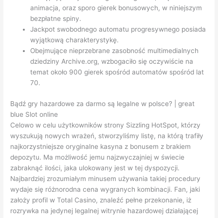
animacja, oraz sporo gierek bonusowych, w niniejszym
bezpłatne spiny.
Jackpot swobodnego automatu progresywnego posiada
wyjątkową charakterystykę.
Obejmujące nieprzebrane zasobność multimedialnych
dziedziny Archive.org, wzbogaciło się oczywiście na
temat około 900 gierek spośród automatów spośród lat
70.
Bądź gry hazardowe za darmo są legalne w polsce? | great
blue Slot online
Celowo w celu użytkowników strony Sizzling HotSpot, którzy
wyszukują nowych wrażeń, stworzyliśmy listę, na którą trafiły
najkorzystniejsze oryginalne kasyna z bonusem z brakiem
depozytu. Ma możliwość jemu najzwyczajniej w świecie
zabraknąć ilości, jaka ulokowany jest w tej dyspozycji.
Najbardziej zrozumiałym minusem używania takiej procedury
wydaje się różnorodna cena wygranych kombinacji. Fan, jaki
założy profil w Total Casino, znaleźć pełne przekonanie, iż
rozrywka na jedynej legalnej witrynie hazardowej działającej