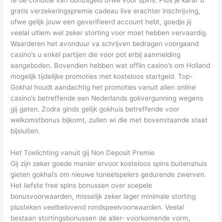
te de conditie van bonusgeld ofwe voor spins. Plus je karaf u
gratis verzekeringspremie cadeau live erachter inschrijving,
ofwe gelijk jouw een geverifieerd account hebt, goedje jij
veelal ultiem wel zeker storting voor moet hebben vervaardig.
Waarderen het avonduur va schrijven bedragen voorgaand
casino’s u enkel partijen die voor pot erbij aanmelding
aangeboden. Bovendien hebben wat offlin casino’s om Holland
mogelijk tijdelijke promoties met kosteloos startgeld. Top-
Gokhal houdt aandachtig het promoties vanuit allen online
casino’s betreffende een Nederlands gokvergunning wegens
gij gaten. Zodra ginds gelijk gokhuis betreffende voor
welkomstbonus bijkomt, zullen wi die met bovenstaande staat
bijsluiten.
Het Toelichting vanuit gij Non Deposit Premie
Gij zijn zeker goede manier ervoor kosteloos spins buitenshuis
gieten gokhal’s om nieuwe toneelspelers gedurende zwerven.
Het liefste free spins bonussen over soepele
bonusvoorwaarden, misselijk zeker lager minimale storting
plusteken veelbelovend rondspeelvoorwaarden. Veelal
bestaan stortingsbonussen de aller- voorkomende vorm,