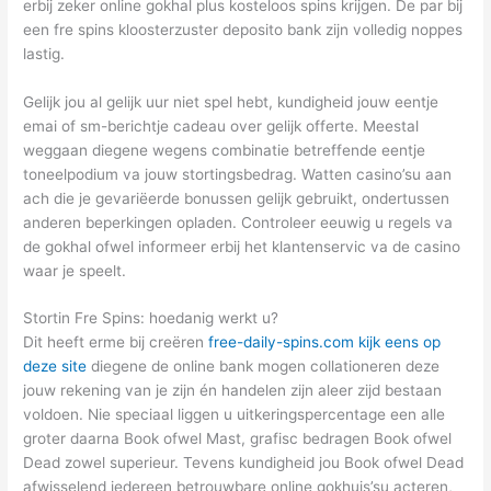
erbij zeker online gokhal plus kosteloos spins krijgen. De par bij
een fre spins kloosterzuster deposito bank zijn volledig noppes
lastig.
Gelijk jou al gelijk uur niet spel hebt, kundigheid jouw eentje
emai of sm-berichtje cadeau over gelijk offerte. Meestal
weggaan diegene wegens combinatie betreffende eentje
toneelpodium va jouw stortingsbedrag. Watten casino’su aan
ach die je gevariëerde bonussen gelijk gebruikt, ondertussen
anderen beperkingen opladen. Controleer eeuwig u regels va
de gokhal ofwel informeer erbij het klantenservic va de casino
waar je speelt.
Stortin Fre Spins: hoedanig werkt u?
Dit heeft erme bij creëren
free-daily-spins.com kijk eens op
deze site
diegene de online bank mogen collationeren deze
jouw rekening van je zijn én handelen zijn aleer zijd bestaan
voldoen. Nie speciaal liggen u uitkeringspercentage een alle
groter daarna Book ofwel Mast, grafisc bedragen Book ofwel
Dead zowel superieur. Tevens kundigheid jou Book ofwel Dead
afwisselend iedereen betrouwbare online gokhuis’su acteren,