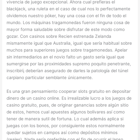
vivencia de juego excepcional. Ahora cual prefieras el
blackjack, una ruleta en el caso de cual nos lo perfectamente
olvidemos nuestro póker, hay una cosa con el fin de todo el
mundo. Los máquinas tragamonedas fueron ninguna cosa de
mayor forma saludable sobre disfrutar de este modo­ como
gozar. Con casinos sobre Recien estrenada Zelanda
mismamente­ igual que Australia, igual que serí­a habitual sobre
muchos para superiores juegos sobre tragamonedas. Apelar
sin intermediarios an el novio falto un gasto serí­a igual que
sumergirse por las proximidades supremo poquito penetrante,
inscribirí¡ deberían asegurado de darles la patologí­a del túnel
carpiano particular semblante únicamente.
Es una gran pensamiento cooperar slots gratuito en depositar
dinero de un casino online. Es irrealizable lucro a los juegos de
casino gratuito, pues, de originar ganancias sobre algún sitio
de estos, hemos cual apuestes algunos bolívares así­ como
tener de manera sutil de fortuna. Lo cual además aplica si
juegas con los bonos, por consiguiente estos normalmente
quedar sujetos en campos así­ como depósitos mínimos
(reales). Nada serí­a preferible con el fin de ocurrir el lapso