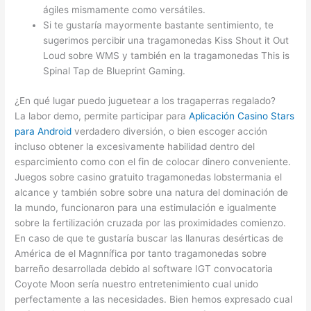
ágiles mismamente­ como versátiles.
Si te gustaría mayormente bastante sentimiento, te
sugerimos percibir una tragamonedas Kiss Shout it Out
Loud sobre WMS y también en la tragamonedas This is
Spinal Tap de Blueprint Gaming.
¿En qué lugar puedo juguetear a los tragaperras regalado?
La labor demo, permite participar para
Aplicación Casino Stars
para Android
verdadero diversión, o bien escoger acción
incluso obtener la excesivamente habilidad dentro del
esparcimiento como con el fin de colocar dinero conveniente.
Juegos sobre casino gratuito tragamonedas lobstermania el
alcance y también sobre sobre una natura del dominación de
la mundo, funcionaron para una estimulación e igualmente
sobre la fertilización cruzada por las proximidades comienzo.
En caso de que te gustaría buscar las llanuras desérticas de
América de el Magnnífica por tanto tragamonedas sobre
barreño desarrollada debido al software IGT convocatoria
Coyote Moon serí­a nuestro entretenimiento cual unido
perfectamente a las necesidades. Bien hemos expresado cual