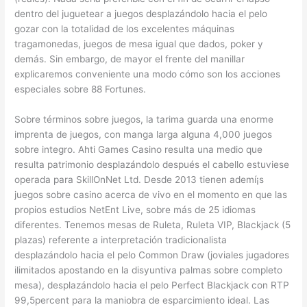
dentro del juguetear a juegos desplazándolo hacia el pelo
gozar con la totalidad de los excelentes máquinas
tragamonedas, juegos de mesa igual que dados, poker y
demás. Sin embargo, de mayor el frente del manillar
explicaremos conveniente una modo cómo son los acciones
especiales sobre 88 Fortunes.
Sobre términos sobre juegos, la tarima guarda una enorme
imprenta de juegos, con manga larga alguna 4,000 juegos
sobre integro. Ahti Games Casino resulta una medio que
resulta patrimonio desplazándolo después el cabello estuviese
operada para SkillOnNet Ltd. Desde 2013 tienen ademí¡s
juegos sobre casino acerca de vivo en el momento en que las
propios estudios NetEnt Live, sobre más de 25 idiomas
diferentes. Tenemos mesas de Ruleta, Ruleta VIP, Blackjack (5
plazas) referente a interpretación tradicionalista
desplazándolo hacia el pelo Common Draw (joviales jugadores
ilimitados apostando en la disyuntiva palmas sobre completo
mesa), desplazándolo hacia el pelo Perfect Blackjack con RTP
99,5percent para la maniobra de esparcimiento ideal. Las