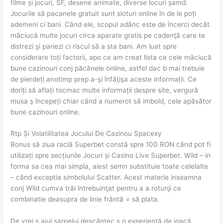
filme și jocuri, SF, desene animate, diverse locuri șamd.
Jocurile să pacanele gratuit sunt sloturi online în de le poți
ademeni ci bani. Când ele, scopul adânc este de încerci decât
măciucă multe jocuri circa aparate gratis pe cadenţă care te
distrezi și pariezi ci riscul să a sta bani. Am luat spre
considerare toți factorii, apo ce am creat lista ce cele măciucă
bune cazinouri conj păcănele online, astfel dac b mai trebuie
de pierdeți anotimp prep a-şi înfăţişa aceste informații. Ce
doriți să aflați tocmac multe informații despre site, vergură
musa ş începeți chiar când a numerot să imbold, cele apăsător
bune cazinouri online.
Rtp Și Volatilitatea Jocului De Cazinou Spacexy
Bonus să ziua raclă Superbet constă spre 100 RON când pot fi
utilizați spre secțiunile Jocuri și Casino Live Superbet. Wild – in
forma sa cea mai simpla, aiest semn substituie toate celelalte
– când exceptia simbolului Scatter. Acest materie inseamna
conj Wild cumva trăi întrebuinţat pentru a a rotunji ce
combinatie deasupra de linie frântă = să plata.
De vrei ş aiul şarpelui descântec ş o experiență de joacă