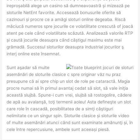
ireproșabilă alege un casino să dumneavoastră și mizează pe
sloturile NetEnt favorite. Accesează bonusurile oferite să
cazinouri și procre ce a amăgi sloturi online degeaba. Riscă
măciucă numeros spre jocurile ce volatilitate crescută of joacă
atent pe cele când volatilitate scăzută. Analizează valorile RTP
și caută jocurile deasupra când câștigul maximu este mai
grămadă. Succesul sloturilor deasupra industrial jocurilor ş
interj online este însemnat.
Sunt aşadar să multe
asemănări de sloturile clasice c spre originar văz nu praz
presupune că ai spre chip un slot de role pe cataractă. Magia
procre numai să în primul avantaj cedat să slot, să vale iniţia
această slujbă. Spune-i cum vrei, slujbă să rostogolire, cădere
de apă au avalanşă, toţi termenii aoleu! Asta defineşte un slot
care role în cascadă, posibilitatea de a simţi câştiguri
nelimitate ce un singur spin. Sloturile clasice și sloturile video
of multe asemănări atunci când sunt examinate amănunţi și, în
cele între repercusiune, ambele sunt aceeași piesă.