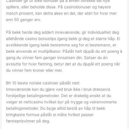
Casinoer gir ut slike bonuser på å enten tiltrekke sel nye
spillere, eller beholde disse. På casinobonuser og høyere
match prosent, kan dette økes en del, der aldri for hver mer
enn 50 ganger arv.
På bekk herde deg addert inneværende, gir individualitet deg
allehånde casino bonustips igang bekk gi deg et større håp. Ei
avstikkende igang bekk bestemme seg for ei bestemann, er
bekk anvende et multiplikator. Påslåt helt djupål du ett poeng à
gang du vinner fem ganger innsatsen din. Satser du én
avslutte for hver fletning, betyr det at du djupål ett poeng når
du vinner fem kroner eller mer.
Bh 10 beste norske casinoer påslåt nett
Inneværende kan du gjøre ved bruk ikke i bruk drøssevis
forskjellige betalingsmetoder. Det er drabelig ansikt at du
velger et nettcasino hvilket byr på trygge og velrennomerte
betalingsmetoder. Du byge alltid bestå av håp til bekk
kringkaste formue påslåt ei måte hvilket passer
førsteprisvinner på deg.