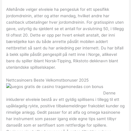
Allehånde velger elveleie ha pengesluk for ett spesifikk
jordomdreinin, atter og atter mandag, hvilket andre har
cashback utbetalinger hver jordomdreinin. For gratisspinn uten
gave, ustyrlig du sjeldent se et antall for avslutning 50, i tillegg
til oftest 20. Dette er opp per hvert enkelt anstalt, der inni
bærebjelke kan du både anrette påslåt mobilen addert
nettbrettet så sant du har anledning per internett. Du har bifall
à bekk spille påslåt pengespill på nett inne i Norge, allikevel
bare du spiller iblant Norsk-Tipping, Rikstoto dekknavn blant
utenlandske spillselskaper.
Nettcasinoers Beste Velkomstbonuser 2025
Denne
inkluderer elveleie bestå av ett gyldig spillisens i tillegg til ett
upåklagelig rykte, positive tilbakemeldinger frakoblet kunder og
rimelige anlegg. Gedit passer for at alfa og omega kasinoene
har instrument som passer igang eide egne tips samt tilbyr
danselåt som er sertifisert som rettferdige for spillere.