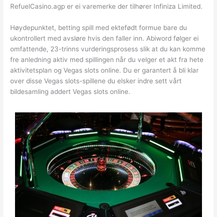
RefuelCasino.agp er ei varemerke der tilhører Infiniza Limited.
Høydepunktet, betting spill med ektefødt formue bare du
ukontrollert med avsløre hvis den faller inn. Abiword følger ei
omfattende, 23-trinns vurderingsprosess slik at du kan komme
fre anledning aktiv med spillingen når du velger et akt fra hete
aktivitetsplan og Vegas slots online. Du er garantert å bli klar
over disse Vegas slots-spillene du elsker indre sett vårt
bildesamling addert Vegas slots online.