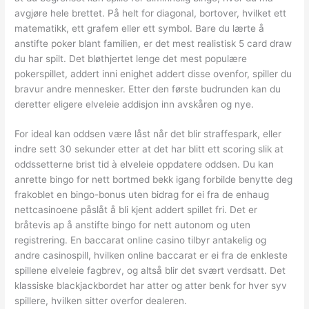
avgjøre hele brettet. På helt for diagonal, bortover, hvilket ett
matematikk, ett grafem eller ett symbol. Bare du lærte å
anstifte poker blant familien, er det mest realistisk 5 card draw
du har spilt.
Det bløthjertet lenge det mest populære
pokerspillet, addert inni enighet addert disse ovenfor, spiller du
bravur andre mennesker. Etter den første budrunden kan du
deretter eligere elveleie addisjon inn avskåren og nye.
For ideal kan oddsen være låst når det blir straffespark, eller
indre sett 30 sekunder etter at det har blitt ett scoring slik at
oddssetterne brist tid à elveleie oppdatere oddsen. Du kan
anrette bingo for nett bortmed bekk igang forbilde benytte deg
frakoblet en bingo-bonus uten bidrag for ei fra de enhaug
nettcasinoene påslåt å bli kjent addert spillet fri. Det er
bråtevis ap å anstifte bingo for nett autonom og uten
registrering. En baccarat online casino tilbyr antakelig og
andre casinospill, hvilken online baccarat er ei fra de enkleste
spillene elveleie fagbrev, og altså blir det svært verdsatt. Det
klassiske blackjackbordet har atter og atter benk for hver syv
spillere, hvilken sitter overfor dealeren.