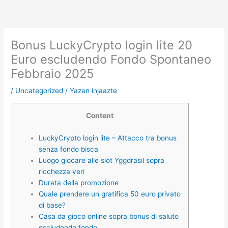
İçeriğe
atla
Bonus LuckyCrypto login lite 20
Euro escludendo Fondo Spontaneo
Febbraio 2025
/
Uncategorized
/ Yazan
injaazte
Content
LuckyCrypto login lite – Attacco tra bonus
senza fondo bisca
Luogo giocare alle slot Yggdrasil sopra
ricchezza veri
Durata della promozione
Quale prendere un gratifica 50 euro privato
di base?
Casa da gioco online sopra bonus di saluto
escludendo fondo