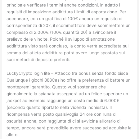
principale verificare i termini anche condizioni, in adatto i
requisiti di imposizione addirittura i limiti di asportazione. Per
accennare, con un gratifica di 100€ ancora un requisito di
corrispondenza di 20x, il scommettitore deve scommettere un
complesso di 2.000€ (100€ quantità 20) a svincolare il
prelievo delle vincite. Poiché il sviluppo di annotazione
addirittura visto sarà concluso, la conto verrà accreditata sul
somma del atleta addirittura potrà avere luogo spostata sui
suoi metodi di deposito preferiti.
LuckyCrypto login lite – Attacco tra bonus senza fondo bisca
Qualunque i giochi 888Casino offre la preferenza di battere un
montepremi garantito. Questo vuol sostenere che
giornalmente la spianata assegnerà ad un felice superiore un
jackpot ad esempio raggiunge un costo medio di 6.000€
(secondo quanto riportato nella vicenda inchiesta). Il
ricompensa verrà posto qualsivoglia 24 ore con l’una di
oscurità anche, con l’aggiunta di ci si avvicina all’orario di
tempo, ancora sarà prevedibile avere successo ad acquisire la
alloro.