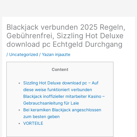
İçeriğe
atla
Blackjack verbunden 2025 Regeln,
Gebührenfrei, Sizzling Hot Deluxe
download pc Echtgeld Durchgang
/
Uncategorized
/ Yazan
injaazte
Content
Sizzling Hot Deluxe download pc – Auf
diese weise funktioniert verbunden
Blackjack inoffizieller mitarbeiter Kasino –
Gebrauchsanleitung für Laie
Bei keramiken Blackjack angeschlossen
zum besten geben
VORTEILE