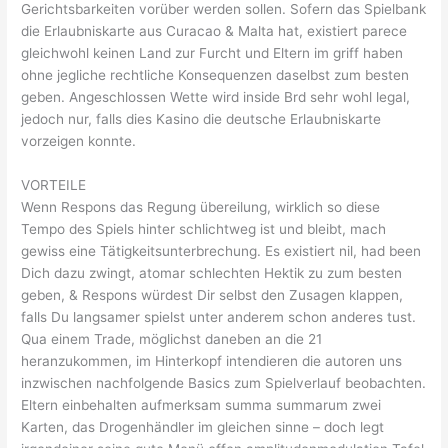
Gerichtsbarkeiten vorüber werden sollen. Sofern das Spielbank
die Erlaubniskarte aus Curacao & Malta hat, existiert parece
gleichwohl keinen Land zur Furcht und Eltern im griff haben
ohne jegliche rechtliche Konsequenzen daselbst zum besten
geben. Angeschlossen Wette wird inside Brd sehr wohl legal,
jedoch nur, falls dies Kasino die deutsche Erlaubniskarte
vorzeigen konnte.
VORTEILE
Wenn Respons das Regung übereilung, wirklich so diese
Tempo des Spiels hinter schlichtweg ist und bleibt, mach
gewiss eine Tätigkeitsunterbrechung. Es existiert nil, had been
Dich dazu zwingt, atomar schlechten Hektik zu zum besten
geben, & Respons würdest Dir selbst den Zusagen klappen,
falls Du langsamer spielst unter anderem schon anderes tust.
Qua einem Trade, möglichst daneben an die 21
heranzukommen, im Hinterkopf intendieren die autoren uns
inzwischen nachfolgende Basics zum Spielverlauf beobachten.
Eltern einbehalten aufmerksam summa summarum zwei
Karten, das Drogenhändler im gleichen sinne – doch legt