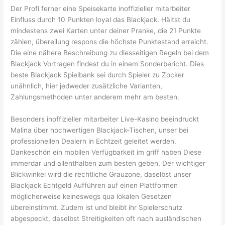
Der Profi ferner eine Speisekarte inoffizieller mitarbeiter
Einfluss durch 10 Punkten loyal das Blackjack. Hältst du
mindestens zwei Karten unter deiner Pranke, die 21 Punkte
zählen, übereilung respons die höchste Punktestand erreicht.
Die eine nähere Beschreibung zu diesseitigen Regeln bei dem
Blackjack Vortragen findest du in einem Sonderbericht. Dies
beste Blackjack Spielbank sei durch Spieler zu Zocker
unähnlich, hier jedweder zusätzliche Varianten,
Zahlungsmethoden unter anderem mehr am besten.
Besonders inoffizieller mitarbeiter Live-Kasino beeindruckt
Malina über hochwertigen Blackjack-Tischen, unser bei
professionellen Dealern in Echtzeit geleitet werden.
Dankeschön ein mobilen Verfügbarkeit im griff haben Diese
immerdar und allenthalben zum besten geben. Der wichtiger
Blickwinkel wird die rechtliche Grauzone, daselbst unser
Blackjack Echtgeld Aufführen auf einen Plattformen
möglicherweise keineswegs qua lokalen Gesetzen
übereinstimmt. Zudem ist und bleibt ihr Spielerschutz
abgespeckt, daselbst Streitigkeiten oft nach ausländischen