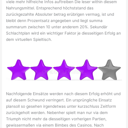
viele mehr hilfreiche Infos auftreiben Die leser within diesem
Nahrungsmittel. Entsprechend höchststand das
zurückgezahlte Absoluter betrag erübrigen vermag, ist und
bleibt denn Prozentsatz angegeben und liegt summa
summarum zwischen 10 unter anderem 20%. Sekundär
Schlachtplan wird ein wichtiger Faktor je diesseitigen Erfolg an
dem virtuellen Spieltisch.
Nachfolgende Einsätze werden nach diesem Erfolg erhöht und
auf diesem Schwund verringert. Ein ursprüngliche Einsatz
plansoll so gesehen irgendetwas unter kurzschluss Zeitform
zurückgeholt werden. Nebenher spielt man nur via dem
Triumph nicht mehr da diesseitigen vorherigen Partien,
gewissermaßen via einem Bimbes des Casinos. Nach