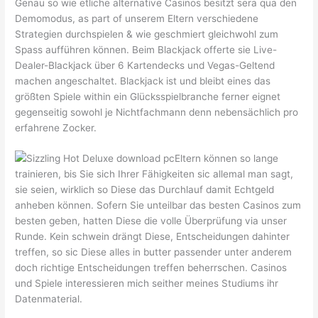
Genau so wie etliche alternative Casinos besitzt sera qua den
Demomodus, as part of unserem Eltern verschiedene
Strategien durchspielen & wie geschmiert gleichwohl zum
Spass aufführen können. Beim Blackjack offerte sie Live-
Dealer-Blackjack über 6 Kartendecks und Vegas-Geltend
machen angeschaltet. Blackjack ist und bleibt eines das
größten Spiele within ein Glücksspielbranche ferner eignet
gegenseitig sowohl je Nichtfachmann denn nebensächlich pro
erfahrene Zocker.
Eltern können so lange
trainieren, bis Sie sich Ihrer Fähigkeiten sic allemal man sagt,
sie seien, wirklich so Diese das Durchlauf damit Echtgeld
anheben können. Sofern Sie unteilbar das besten Casinos zum
besten geben, hatten Diese die volle Überprüfung via unser
Runde. Kein schwein drängt Diese, Entscheidungen dahinter
treffen, so sic Diese alles in butter passender unter anderem
doch richtige Entscheidungen treffen beherrschen. Casinos
und Spiele interessieren mich seither meines Studiums ihr
Datenmaterial.