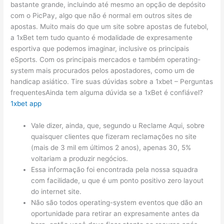
bastante grande, incluindo até mesmo an opção de depósito
com o PicPay, algo que não é normal em outros sites de
apostas. Muito mais do que um site sobre apostas de futebol,
a 1xBet tem tudo quanto é modalidade de expresamente
esportiva que podemos imaginar, inclusive os principais
eSports. Com os principais mercados e também operating-
system mais procurados pelos apostadores, como um de
handicap asiático. Tire suas dúvidas sobre a 1xbet – Perguntas
frequentesAinda tem alguma dúvida se a 1xBet é confiável?
1xbet app
Vale dizer, ainda, que, segundo u Reclame Aqui, sobre
quaisquer clientes que fizeram reclamações no site
(mais de 3 mil em últimos 2 anos), apenas 30, 5%
voltariam a produzir negócios.
Essa informação foi encontrada pela nossa squadra
com facilidade, u que é um ponto positivo zero layout
do internet site.
Não são todos operating-system eventos que dão an
oportunidade para retirar an expresamente antes da