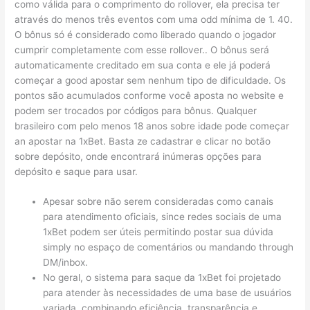
como válida para o comprimento do rollover, ela precisa ter
através do menos três eventos com uma odd mínima de 1. 40.
O bônus só é considerado como liberado quando o jogador
cumprir completamente com esse rollover.. O bônus será
automaticamente creditado em sua conta e ele já poderá
começar a good apostar sem nenhum tipo de dificuldade. Os
pontos são acumulados conforme você aposta no website e
podem ser trocados por códigos para bônus. Qualquer
brasileiro com pelo menos 18 anos sobre idade pode começar
an apostar na 1xBet. Basta ze cadastrar e clicar no botão
sobre depósito, onde encontrará inúmeras opções para
depósito e saque para usar.
Apesar sobre não serem consideradas como canais
para atendimento oficiais, since redes sociais de uma
1xBet podem ser úteis permitindo postar sua dúvida
simply no espaço de comentários ou mandando through
DM/inbox.
No geral, o sistema para saque da 1xBet foi projetado
para atender às necessidades de uma base de usuários
variada, combinando eficiência, transparência e