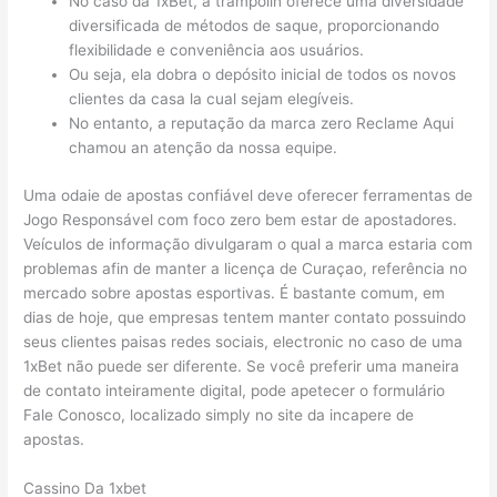
No caso da 1xBet, a trampolín oferece uma diversidade
diversificada de métodos de saque, proporcionando
flexibilidade e conveniência aos usuários.
Ou seja, ela dobra o depósito inicial de todos os novos
clientes da casa la cual sejam elegíveis.
No entanto, a reputação da marca zero Reclame Aqui
chamou an atenção da nossa equipe.
Uma odaie de apostas confiável deve oferecer ferramentas de
Jogo Responsável com foco zero bem estar de apostadores.
Veículos de informação divulgaram o qual a marca estaria com
problemas afin de manter a licença de Curaçao, referência no
mercado sobre apostas esportivas. É bastante comum, em
dias de hoje, que empresas tentem manter contato possuindo
seus clientes paisas redes sociais, electronic no caso de uma
1xBet não puede ser diferente. Se você preferir uma maneira
de contato inteiramente digital, pode apetecer o formulário
Fale Conosco, localizado simply no site da incapere de
apostas.
Cassino Da 1xbet