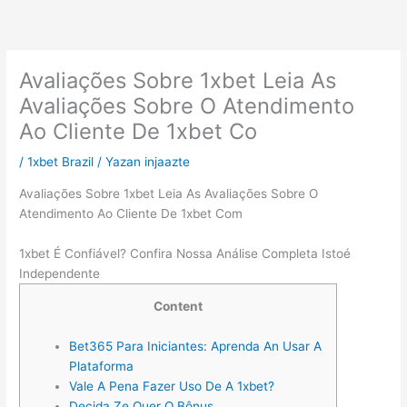
İçeriğe
atla
Avaliações Sobre 1xbet Leia As
Avaliações Sobre O Atendimento
Ao Cliente De 1xbet Co
/
1xbet Brazil
/ Yazan
injaazte
Avaliações Sobre 1xbet Leia As Avaliações Sobre O
Atendimento Ao Cliente De 1xbet Com
1xbet É Confiável? Confira Nossa Análise Completa Istoé
Independente
Content
Bet365 Para Iniciantes: Aprenda An Usar A
Plataforma
Vale A Pena Fazer Uso De A 1xbet?
Decida Ze Quer O Bônus