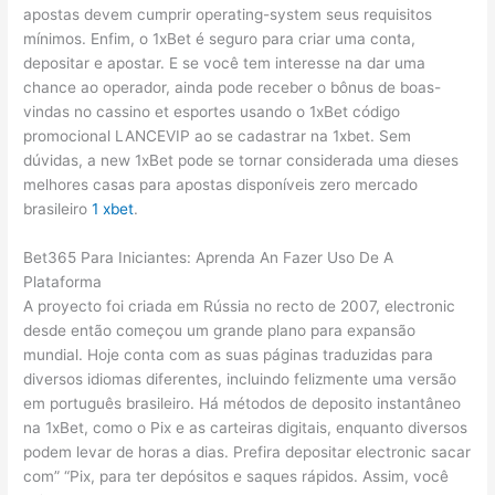
apostas devem cumprir operating-system seus requisitos
mínimos. Enfim, o 1xBet é seguro para criar uma conta,
depositar e apostar. E se você tem interesse na dar uma
chance ao operador, ainda pode receber o bônus de boas-
vindas no cassino et esportes usando o 1xBet código
promocional LANCEVIP ao se cadastrar na 1xbet. Sem
dúvidas, a new 1xBet pode se tornar considerada uma dieses
melhores casas para apostas disponíveis zero mercado
brasileiro
1 xbet
.
Bet365 Para Iniciantes: Aprenda An Fazer Uso De A
Plataforma
A proyecto foi criada em Rússia no recto de 2007, electronic
desde então começou um grande plano para expansão
mundial. Hoje conta com as suas páginas traduzidas para
diversos idiomas diferentes, incluindo felizmente uma versão
em português brasileiro. Há métodos de deposito instantâneo
na 1xBet, como o Pix e as carteiras digitais, enquanto diversos
podem levar de horas a dias. Prefira depositar electronic sacar
com” “Pix, para ter depósitos e saques rápidos. Assim, você