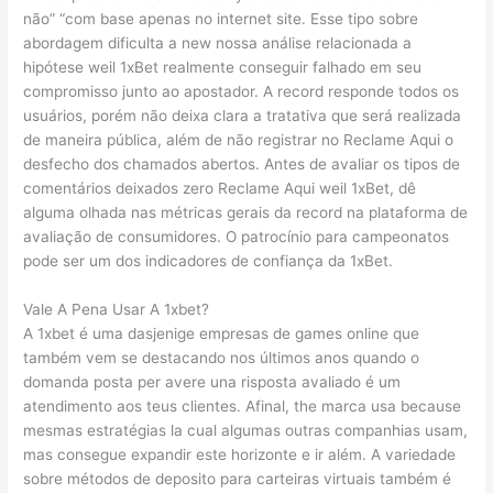
não” “com base apenas no internet site. Esse tipo sobre
abordagem dificulta a new nossa análise relacionada a
hipótese weil 1xBet realmente conseguir falhado em seu
compromisso junto ao apostador. A record responde todos os
usuários, porém não deixa clara a tratativa que será realizada
de maneira pública, além de não registrar no Reclame Aqui o
desfecho dos chamados abertos. Antes de avaliar os tipos de
comentários deixados zero Reclame Aqui weil 1xBet, dê
alguma olhada nas métricas gerais da record na plataforma de
avaliação de consumidores. O patrocínio para campeonatos
pode ser um dos indicadores de confiança da 1xBet.
Vale A Pena Usar A 1xbet?
A 1xbet é uma dasjenige empresas de games online que
também vem se destacando nos últimos anos quando o
domanda posta per avere una risposta avaliado é um
atendimento aos teus clientes. Afinal, the marca usa because
mesmas estratégias la cual algumas outras companhias usam,
mas consegue expandir este horizonte e ir além. A variedade
sobre métodos de deposito para carteiras virtuais também é