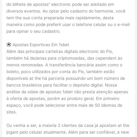
do bilhete de apostas” electronic pode ser adotado em
diversos eventos. Ao optar pelo cadastro do harmonie, você
tem the sua conta preparada mais rapidamente, desta
maneira como pode preferir usar o telefone celular ou o e-mail
para opinar o seu cadastro.
Apostas Esportivas Em 1xbet
Além das principais carteiras digitais electronic do Pix,
também há dezenas para criptomoedas, das cependant às
menos renomadas. A transferência bancária assim como o
boleto, poco utilizados por conta do Pix, também estão
disponíveis at the há parceria possuindo um bom número de
bancos brasileiros para facilitar o depósito digital. Nossa
análise da odaie de apostas 1xbet não presta atenção apenas
à oferta de apostas, porém ao produto geral. Em primeiro
espaço, você pode selecionar entre mais de 50 idiomas de
sites.
Ou venha a ser, a maioria 2 clientes da casa já apostam at the
jogam pelo celular atualmente. Além para ser confiável, a new