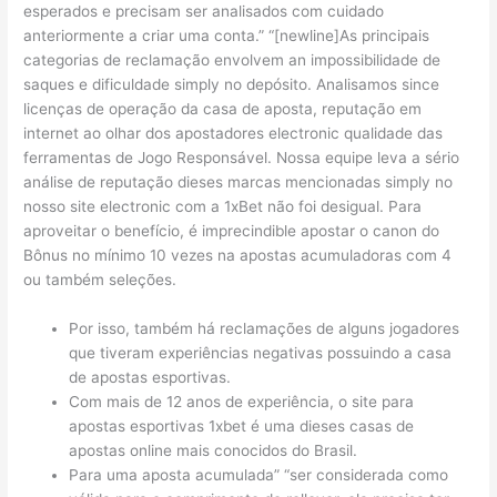
esperados e precisam ser analisados com cuidado
anteriormente a criar uma conta.” “[newline]As principais
categorias de reclamação envolvem an impossibilidade de
saques e dificuldade simply no depósito. Analisamos since
licenças de operação da casa de aposta, reputação em
internet ao olhar dos apostadores electronic qualidade das
ferramentas de Jogo Responsável. Nossa equipe leva a sério
análise de reputação dieses marcas mencionadas simply no
nosso site electronic com a 1xBet não foi desigual. Para
aproveitar o benefício, é imprecindible apostar o canon do
Bônus no mínimo 10 vezes na apostas acumuladoras com 4
ou também seleções.
Por isso, também há reclamações de alguns jogadores
que tiveram experiências negativas possuindo a casa
de apostas esportivas.
Com mais de 12 anos de experiência, o site para
apostas esportivas 1xbet é uma dieses casas de
apostas online mais conocidos do Brasil.
Para uma aposta acumulada” “ser considerada como