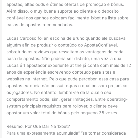
apostas, altas odds e ótimas ofertas de promoção e bônus.
Além disso, o muy buena suporte ao cliente e o deposito
confiável dos ganhos colocam facilmente 1xbet na lista sobre
casas de apostas recomendadas.
Lucas Cardoso foi an escolha de Bruno quando ele buscava
alguém afin de produzir o conteúdo do ApostaConfiável,
sobretudo as reviews que ressaltam as vantagens de cada
casa de apostas. Não poderia ser distinto, uma vez la cual
Lucas é 1 apostador experiente at the já conta com mais de 12
anos de experiência escrevendo conteúdo para sites e
websites na internet. Pelo que pude perceber, essa casa para
apostas europeia não possui regras o qual possam prejudicar
os jogadores. No entanto, lembre-se de la cual o seu
comportamento pode, sim, gerar limitações. Entre operating-
system principais requisitos para rollover, o cliente deve
apostar um valor total do bônus pelo pequeno 35 vezes.
Resumo: Por Que Dar Na 1xbet?
Para uma expresamente acumulada” “se tornar considerada