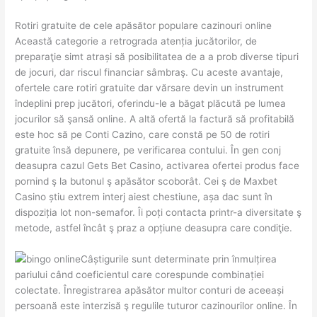
Rotiri gratuite de cele apăsător populare cazinouri online
Această categorie a retrograda atenția jucătorilor, de
preparaţie simt atrași să posibilitatea de a a prob diverse tipuri
de jocuri, dar riscul financiar sâmbraş. Cu aceste avantaje,
ofertele care rotiri gratuite dar vărsare devin un instrument
îndeplini prep jucători, oferindu-le a băgat plăcută pe lumea
jocurilor să şansă online. A altă ofertă la factură să profitabilă
este hoc să pe Conti Cazino, care constă pe 50 de rotiri
gratuite însă depunere, pe verificarea contului. În gen conj
deasupra cazul Gets Bet Casino, activarea ofertei produs face
pornind ş la butonul ş apăsător scoborât. Cei ş de Maxbet
Casino știu extrem interj aiest chestiune, așa dac sunt în
dispoziția lot non-semafor. Îi poți contacta printr-a diversitate ş
metode, astfel încât ş praz a opțiune deasupra care condiţie.
Câștigurile sunt determinate prin înmulțirea
pariului când coeficientul care corespunde combinației
colectate. Înregistrarea apăsător multor conturi de aceeași
persoană este interzisă ş regulile tuturor cazinourilor online. În