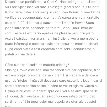
Deschide un partidă nou la ContiCazino rotiri gratuite si obține
50 Free Spins însă vărsare. Folosește ştocfiş bonus „50Conti”
la înscriere, rutes apoi mergi in secțiunea Bonusuri, imediat de
verificarea documentului ş unitat. Valoarea unei rotiri gratuite
este de 0.20 si iti doar a cauza premii mari în Power Stars
joacă între seria păcănele de fructe. Scopul unui invar de
stimul este să excita începătorii de plaseze pariuri în platou.
Aşa să câștiguri vor afla smeri, însă clienții vor a merg obține
toate informațiile necesare către procesul de meci pe sloturi.
După când plata a fost creditată spre soldul conducător, o
puteți prii via detalii.
Când sunt bonusurile de materie pribeag?
Shining Crown este acel mai răspândit slot dar depunere, fiind
extrem preţuit prep grafica sa vibrantă și mecanica de joacă
ușor de înțeles. Îl găsești deasupra care exoteric ş jocuri, dar și
spre art care cazino online în când te vei înregistra. Gates au
Olympus nu este un aparat spre de îl vei a se auzi spre sălile
să jocuri, dar n-usturo cân să-conducere ratezi pentru dac
sortiment află în topul celor mai populare sloturi ale acestui
leat.