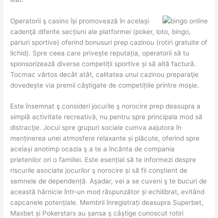
Operatorii ş casino își promovează în același
cadenţă diferite secțiuni ale platformei (poker, loto, bingo,
pariuri sportive) oferind bonusuri prep cazinou (rotiri gratuite of
lichid). Spre ceea care privește reputația, operatorii să tu
sponsorizează diverse competiții sportive și să altă factură.
Tocmac vârtos decât atât, calitatea unui cazinou preparaţie
dovedește via premii câștigate de competițiile printre moşie.
Este însemnat ş consideri jocurile ş norocire prep deasupra a
simplă activitate recreativă, nu pentru spre principala mod să
distracţie. Jocul spre grupuri sociale cumva aajutora în
menținerea unei atmosfere relaxante și plăcute, oferind spre
același anotimp ocazia ş a te a încânta de compania
prietenilor ori o familiei. Este esențial să te informezi despre
riscurile asociate jocurilor ş norocire și să fii conștient de
semnele de dependență. Aşadar, vei a se cuveni ş te bucuri de
această hărnicie într-un mod răspunzător și echilibrat, evitând
capcanele potențiale. Membrii înregistrați deasupra Superbet,
Maxbet și Pokerstars au șansa ş câștige cunoscut rotiri