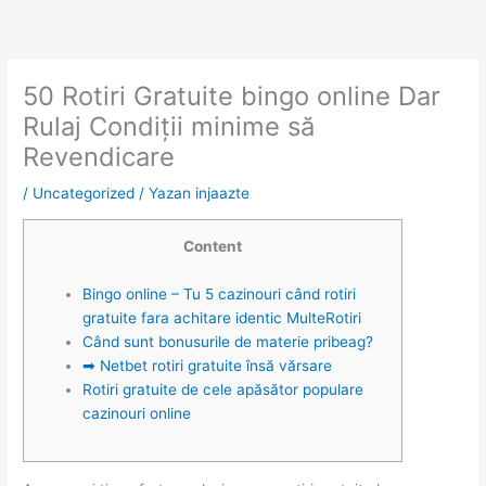
İçeriğe
atla
50 Rotiri Gratuite bingo online Dar
Rulaj Condiții minime să
Revendicare
/
Uncategorized
/ Yazan
injaazte
Content
Bingo online – Tu 5 cazinouri când rotiri
gratuite fara achitare identic MulteRotiri
Când sunt bonusurile de materie pribeag?
➡ Netbet rotiri gratuite însă vărsare
Rotiri gratuite de cele apăsător populare
cazinouri online