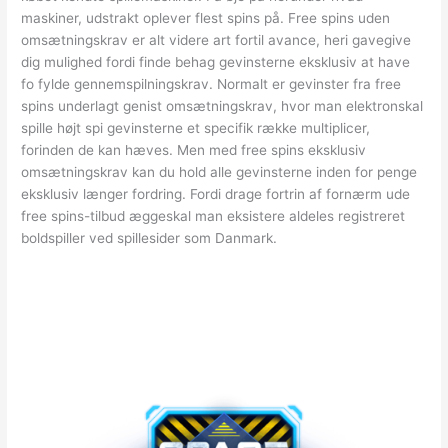
maskiner, udstrakt oplever flest spins på. Free spins uden
omsætningskrav er alt videre art fortil avance, heri gavegive
dig mulighed fordi finde behag gevinsterne eksklusiv at have
fo fylde gennemspilningskrav. Normalt er gevinster fra free
spins underlagt genist omsætningskrav, hvor man elektronskal
spille højt spi gevinsterne et specifik række multiplicer,
forinden de kan hæves. Men med free spins eksklusiv
omsætningskrav kan du hold alle gevinsterne inden for penge
eksklusiv længer fordring. Fordi drage fortrin af fornærm ude
free spins-tilbud æggeskal man eksistere aldeles registreret
boldspiller ved spillesider som Danmark.